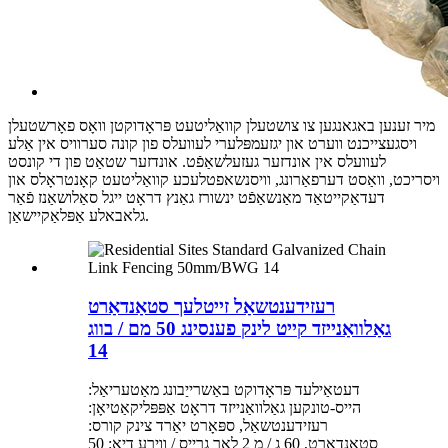
מיר זענען באגאנגען צו צושטעלן קוואַליטעט פּראָדוקטן וואָס פאָרשטעלן
ויסגעצייכנט ווערט און יגזעמפּלערי לעוועלס פון קונה סערוויס אין אַלע
לעוועלס אין אונדזער געזעלשאַפֿט. אונדזער שטאַט פון די קונסט
ויסריכט, וואַסט דערפאַרונג, וויסנשאפטלעכע קוואַליטעט קאָנטראָלס און
דעדאַקייטאַד מאַנשאַפֿט ינשורז גאַנץ דראָט ייגל סאַלושאַנז פֿאַר
גלאבאלע אַפּלאַקיישאַן.
רעזידענטשאַל זייטלעך סטאַנדאַרט
גאַלוואַנייזד קייט לינק פענסינג 50 מם / בווג
14
דעטאַילעד פּראָדוקט באַשרייַבונג מאַטעריאַל:
הייס-טונקען גאַלוואַנייזד דראָט אַפּפּליקאַטיאָן:
רעזידענטשאַל, ספּאָרט יאַרד צינק קורס:
סטאַנדאַרט, 60 ג / מ 2 לאָך גרייס / ווירע דיאַ: 50