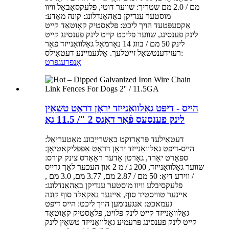
מם / 2.0 מם שטריך: שווער דוטי, פלעקסאַבאַל וויוו
מוסטער ענדיקן באַהאַנדלונג: קונה מאַדע:
אַקסעפּטעד הויך ליכט: פּלאַסטיק קאָוטאַד קייט
לינק פענסינג, שווער פליכט קייט לינק פענסינג קייט
לינק 50 מם / בווג 14 נאָרמאַל גאַלוואַנייזד פֿאַר
רעזידענטשאַל זייטלעך. אַלגעמיינע דעטאַילס:
אָנפרעג
פּרט
הייס - דיפּט גאַלוואַנייזד יראָן דראָט טשאַין
לינק פענסעס פֿאַר דאָגס 2 "/ 11.5 גאַ
דעטאַילעד פּראָדוקט באַשרייַבונג מאַטעריאַל:
הייס-דיפּט גאַלוואַנייזד יראָן דראָט אַפּפּליקאַטיאָן:
ספּאָרט יאַרד, גאָרטן אָדער ראָאַדס צינק קורס:
שווער גאַלוואַנייזד, 200 ג / מ 2 און העכער לאָך גרייס
/ ווירע דיאַ: 50 מם / 2.87 מם, 3.77 מם, 3.0 מם ,
פלעקסיבלע וויוו מוסטער ענדיקן באַהאַנדלונג:
איינער טוויסטיד סוף, איינער נאַקאַלד סוף קונה
געמאכט: אנגענומען הויך ליכט: הייס דיפּט
גאַלוואַנייזד קייט לינק פּלויט, פּלאַסטיק קאָוטאַד
קייט לינק פענסינג פּרעמיע גאַלוואַנייזד טשאַין לינק