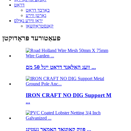
דראָט
באַרבד דראָט
גאָרטן ווירע
יראָן ווירע נאַילס
קאַנסטראַקשאַן
פעאַטורעד פּראָדוקטן
וועג האָלאַנד דראָט ייגל 50 מם ...
IRON CRAFT NO DIG Support M
...
פּווק קאָוטאַד האָמאַר נעטינג ...