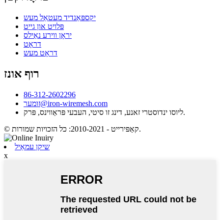
יקספּאַנדיד מעטאַל מעש
פּלויט און גייט
יראָן ווירע נאַילס
דראָט
דראָט מעש
רוף אונז
86-312-2602296
זומער@iron-wiremesh.com
ליוסו ינדוסטרי זאנע, דינג זו סיטי, העבעי פּראַווינס, פּרק.
© קאַפּירייט - 2010-2021: כל הזכויות שמורות.
שיקן עמאַיל
x