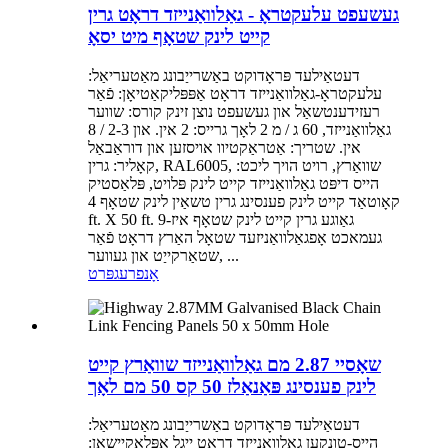
געשעפט עלעקטראָ - גאַלוואַנייזד דראָט גרין
קייט לינק שטאָף מיט יסאָ
דעטאַילעד פּראָדוקט באַשרייַבונג מאַטעריאַל:
עלעקטראָ-גאַלוואַנייזד דראָט אַפּפּליקאַטיאָן: פֿאַר
רעזידענטשאַל און געשעפט נוצן זינק קורס: שווער
גאַלוואַנייזד, 60 ג / מ 2 לאָך גרייס: 2 אין. און 2-3 / 8
אין. שטריך: אַטראַקטיוו אויסזען און דוראַבאַל
קאָליר: גרין, RAL6005, שוואַרץ, רויט הויך ליכט:
הייס דיפּט גאַלוואַנייזד קייט לינק פּלויט, פּלאַסטיק
קאָוטאַד קייט לינק פענסינג גרין טשאַין לינק שטאָף 4
ft. X 50 ft. 9-גאַוגע גרין קייט לינק שטאָף איז
געמאכט אָפגאַלוואַניזעד שטאָל האַרץ דראָט פֿאַר
שטאַרקייַט און געווער, ...
אָנפרעג
פּרט
שאָסיי 2.87 מם גאַלוואַנייזד שוואַרץ קייט
לינק פענסינג פּאַנאַלז 50 קס 50 מם לאָך
דעטאַילעד פּראָדוקט באַשרייַבונג מאַטעריאַל:
הייס-טונקען גאַלוואַנייזד דראָט ייגל אַפּלאַקיישאַן: