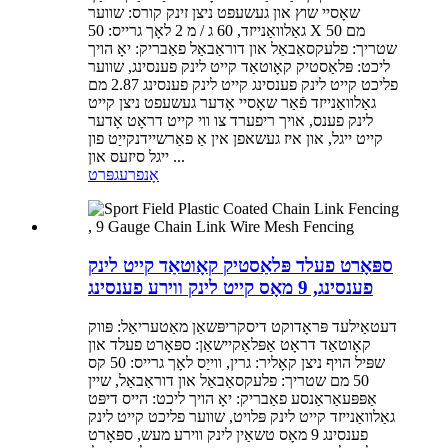
שאָסיי שוץ און געשעפט ניצן זינק קורס: שווער
גאַלוואַנייזד, 60 ג / מ 2 לאָך גרייס: 50 X 50 מם
שטריך: פלעקסאַבאַל און דוראַבאַל פאַבריק: יאָ הויך
ליכט: פּלאַסטיק קאָוטאַד קייט לינק פענסינג, שווער
פליכט קייט לינק פענסינג קייט לינק פענסינג 2.87 מם
גאַלוואַנייזד פֿאַר שאָסיי אָדער געשעפט ניצן קייט
לינק פענס, אויך ריפערד צו ווי קייט דראָט אָדער
קייט ייגל, און איז געשאפן אין אַ פאַרשיידנקייַט פון
ייגל סיזעס און ...
אָנפרעג
פּרט
ספּאָרט פעלד פּלאַסטיק קאָוטאַד קייט לינק
פענסינג, 9 מאָס קייט לינק ווירע פענסינג
דעטאַילעד פּראָדוקט דיסקריפּשאַן מאַטעריאַל: פּווק
קאָוטאַד דראָט אַפּלאַקיישאַן: ספּאָרט פעלד און
שפּיל הויף ניצן קאָליר: גרין, ווייַס לאָך גרייס: 50 קס
50 מם שטריך: פלעקסאַבאַל און דוראַבאַל, שיין
אַפּפּעאַראַנסע פאַבריק: יאָ הויך ליכט: הייס דיפּט
גאַלוואַנייזד קייט לינק פּלויט, שווער פליכט קייט לינק
פענסינג 9 מאָס טשאַין לינק ווירע מעש, ספּאָרט