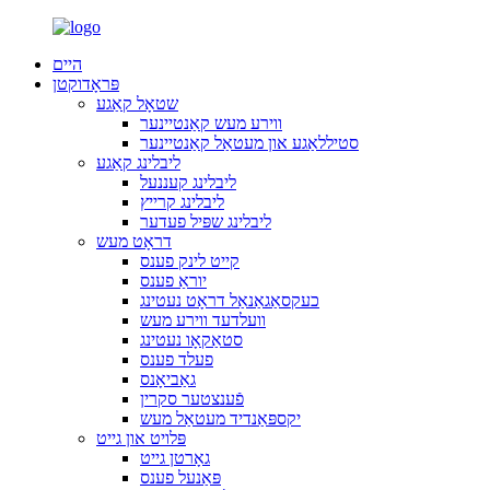
היים
פּראָדוקטן
שטאָל קאַגע
ווירע מעש קאַנטיינער
סטיללאַגע און מעטאַל קאַנטיינער
ליבלינג קאַגע
ליבלינג קעננעל
ליבלינג קרייץ
ליבלינג שפּיל פעדער
דראָט מעש
קייט לינק פענס
יוראַ פענס
כעקסאַגאַנאַל דראָט נעטינג
וועלדעד ווירע מעש
סטאַקאָו נעטינג
פעלד פענס
גאַביאָנס
פֿענצטער סקרין
יקספּאַנדיד מעטאַל מעש
פּלויט און גייט
גאָרטן גייט
פּאַנעל פענס