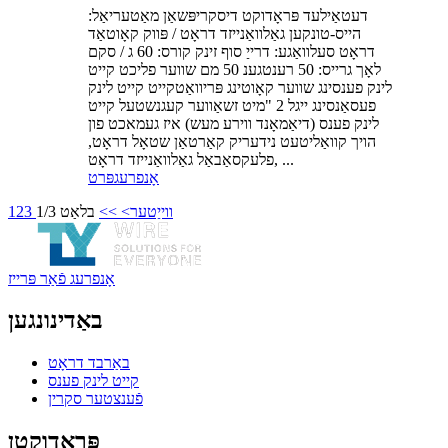
דעטאַילעד פּראָדוקט דיסקריפּשאַן מאַטעריאַל:
הייס-טונקען גאַלוואַנייזד דראָט / פּווק קאָוטאַד
דראָט סעלוואַגע: דרייַ סוף זינק קורס: 60 ג / סקם
לאָך גרייס: 50 רענטגענ 50 מם שווער פליכט קייט
לינק פענסינג שווער קאָוטינג פּריוואַטקייט קייט לינק
פעסאַנסינג ייגל 2 "מיט זשאַווער קעגנשטעל קייט
לינק פענס (דיאַמאָנד ווירע מעש) איז געמאכט פון
הויך קוואַליטעט נידעריק קאַרטאַן שטאָל דראָט,
פלעקסאַבאַל גאַלוואַנייזד דראָט, ...
אָנפרעג
פּרט
ווייַטער>
>>
בלאַט 1/3
3
2
1
אָנפרעג פֿאַר פּרייז
באַדינונגען
באַרבד דראָט
קייט לינק פענס
פֿענצטער סקרין
פּראָדוקטן