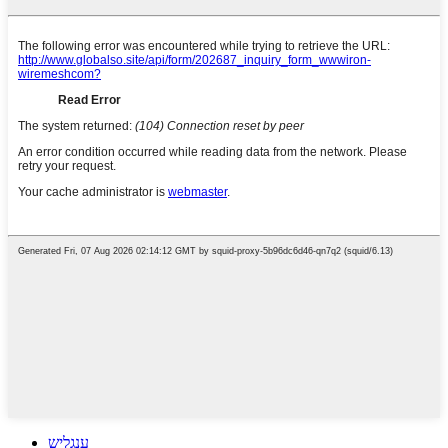
ענגליש