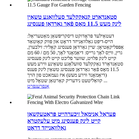
סטאַנדאַרט קנאַקקלעד סעלוואַגע טשאַין
לינק מעש 11.5 מאָס פֿאַר גאַרדאַן פענסינג
דעטאַילעד פּראָדוקט דיסקריפּשאַן מאַטעריאַל:
הייס-דיפּט גאַלוואַנייזד דראָט און פּווק קאָוטאַד
אַפּפּליקאַטיאָן: שיין גאַרדאַן פענסינג קאָליר: זילבערן,
גרין, ווייַס לאָך גרייס: דיאַמאָנד לאָך, 50 מם / 60 מם
קייט לינק פּלויט, שווער פליכט קייט לינק פענסינג
סטאַנדאַרד נאַקקלעד סוועלאַגע טשאַינע ווירע מעש
11.5 מאָס פֿאַר גאַרדאַן פענסינג טשאַין לינק פענס
(דיאַמאָנד ווירע מעש) איז געמאכט פון הויך
קוואַליטעט נידעריק קאַרטאַן שטאָל מיט ...
אָנפרעג
פּרט
פעראַל אַנימאַל זיכערהייט פּראַטעקשאַן
קייט לינק פענסינג מיט עלעקטראָ
גאַלוואַנייזד דראָט