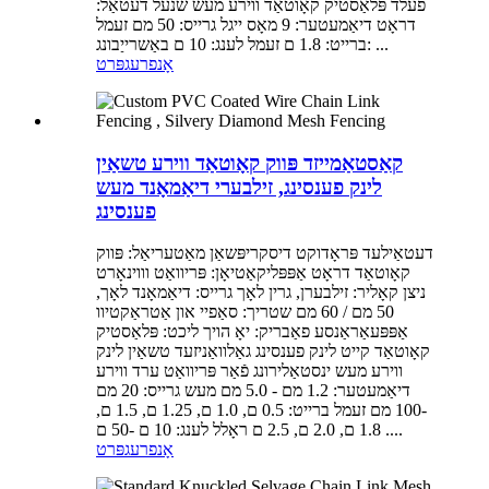
פעלד פּלאַסטיק קאָוטאַד ווירע מעש שנעל דעטאַל:
דראָט דיאַמעטער: 9 מאָס ייגל גרייס: 50 מם זעמל
ברייט: 1.8 ם זעמל לענג: 10 ם באַשרייַבונג: ...
אָנפרעג
פּרט
קאַסטאַמייזד פּווק קאָוטאַד ווירע טשאַין
לינק פענסינג, זילבערי דיאַמאָנד מעש
פענסינג
דעטאַילעד פּראָדוקט דיסקריפּשאַן מאַטעריאַל: פּווק
קאָוטאַד דראָט אַפּפּליקאַטיאָן: פּריוואַט וווינאָרט
ניצן קאָליר: זילבערן, גרין לאָך גרייס: דיאַמאָנד לאָך,
50 מם / 60 מם שטריך: סאַפיי און אַטראַקטיוו
אַפּפּעאַראַנסע פאַבריק: יאָ הויך ליכט: פּלאַסטיק
קאָוטאַד קייט לינק פענסינג גאַלוואַניזעד טשאַין לינק
ווירע מעש ינסטאַלירונג פֿאַר פּריוואַט ערד ווירע
דיאַמעטער: 1.2 מם - 5.0 מם מעש גרייס: 20 מם
-100 מם זעמל ברייט: 0.5 ם, 1.0 ם, 1.25 ם, 1.5 ם,
1.8 ם, 2.0 ם, 2.5 ם ראָלל לענג: 10 ם -50 ם ....
אָנפרעג
פּרט