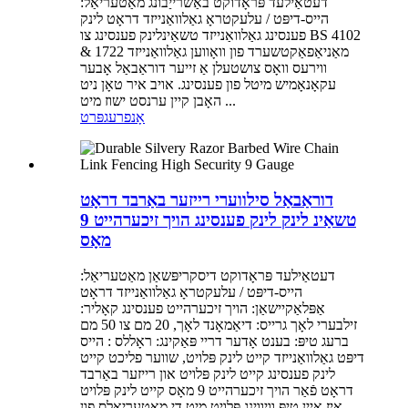
דעטאַילעד פּראָדוקט באַשרייַבונג מאַטעריאַל:
הייס-דיפּט / עלעקטראָ גאַלוואַנייזד דראָט לינק
פענסינג גאַלוואַנייזד טשאַינלינק פענסינג צו BS 4102
& 1722 מאַניאַפאַקטשערד פון וואָווען גאַלוואַנייזד
ווירעס וואָס צושטעלן אַ זייער דוראַבאַל אָבער
עקאָנאָמיש מיטל פון פענסינג. אויב איר טאָן ניט
האָבן קיין ערנסט ישוז מיט ...
אָנפרעג
פּרט
דוראַבאַל סילווערי רייזער באַרבד דראָט
טשאַינ לינק לינק פענסינג הויך זיכערהייט 9
מאָס
דעטאַילעד פּראָדוקט דיסקריפּשאַן מאַטעריאַל:
הייס-דיפּט / עלעקטראָ גאַלוואַנייזד דראָט
אַפּלאַקיישאַן: הויך זיכערהייט פענסינג קאָליר:
זילבערי לאָך גרייס: דיאַמאָנד לאָך, 20 מם צו 50 מם
ברעג טיפּ: בענט אָדער דריי פּאַקינג: ראָללס : הייס
דיפּט גאַלוואַנייזד קייט לינק פּלויט, שווער פליכט קייט
לינק פענסינג קייט לינק פּלויט און רייזער באַרבד
דראָט פֿאַר הויך זיכערהייט 9 מאָס קייט לינק פּלויט
איז איין טיפּ וויווינג פּלויט מיט די מאַטעריאַלס פון