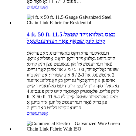
פענס 2 "/ 11.5 גאַ פֿאַר סאַ ...
אָנפרעג
פּרט
4 ft. 50 ft. 11.5-מאָס גאַלוואַנייזד שטאָל
קייט לינק שטאָף פֿאַר רעזידענטשאַל
דעטאַילעד פּראָדוקט באַשרייַבונג מאַטעריאַל:
הייס-דיפּט גאַלוואַנייזד יראָן דראָט אַפּפּליקאַטיאָן:
פֿאַר רעזידענטשאַל און געשעפט נוצן זינק קורס:
שווער גאַלוואַנייזד, 100 ג / מ 2 און אויבן לאָך גרייס:
2 אינטשעס. און 2-3 / 8 אין. שטריך: אַטראַקטיוו
אויסזען און דוראַבאַל ענדיקן באַהאַנדלונג: איינער
נאַקאַלד סוף הויך ליכט: הייס דיפּט גאַלוואַנייזד קייט
לינק פּלויט, פּלאַסטיק קאָוטאַד קייט לינק פענסינג 4
ft. X 50 ft. 11.5-מאָס גאַלוואַנייזד שטאָל קייט לינק
פאַבריק פֿאַר רעזידענטשאַל ווען איר בויען אַ
פּריוואַטקייט פּלויט פֿאַר דיין ה ...
אָנפרעג
פּרט