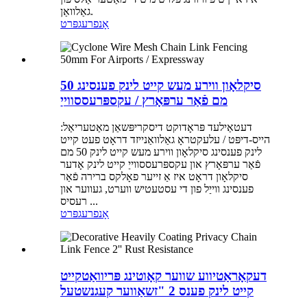
גאַלוואַן.
אָנפרעג
פּרט
סיקלאָון ווירע מעש קייט לינק פענסינג 50
מם פֿאַר ערפּאָרץ / עקספּרעססווייַ
דעטאַילעד פּראָדוקט דיסקריפּשאַן מאַטעריאַל:
הייס-דיפּט / עלעקטראָ גאַלוואַנייזד דראָט פעט קייט
לינק פענסינג סיקלאָון ווירע מעש קייט לינק 50 מם
פֿאַר ערפּאָרץ און עקספּרעססווייַ קייט לינק אָדער
סיקלאָון דראָט איז אַ זייער פאָלקס ברירה פֿאַר
פענסינג ווייַל פון די עסטעטיש ווערט, געווער און
רעסיס ...
אָנפרעג
פּרט
דעקאָראַטיווע שווער קאָוטינג פּריוואַטקייט
קייט לינק פענס 2 "זשאַווער קעגנשטעל