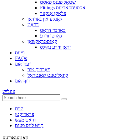
שטאָל פענס פאסט
Fittings אַקסעססאָריעס
פלאָקן אַנקער
לאָנקע און גאַרדאַן
דראָט
באַרבד דראָט
גאָרטן ווירע
קאַנסטראַקשאַן
יראָן ווירע נאַילס
נייַעס
FAQs
וועגן אונז
פאַבריק טור
קוואַליטעט קאָנטראָל
רוף אונז
ענגליש
היים
פּראָדוקטן
דראָט מעש
קייט לינק פענס
קאַטעגאָריעס