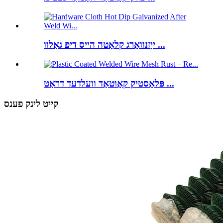
ייַזנוואַרג קלאָטה הייס דיפּ גאַלוו ...
פּלאַסטיק קאָוטאַד וועלדעד דראָט ...
קייט לינק פענס