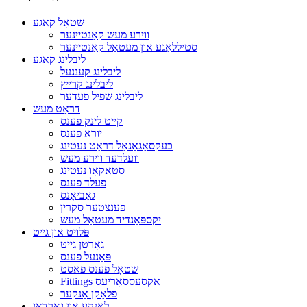
שטאָל קאַגע
ווירע מעש קאַנטיינער
סטיללאַגע און מעטאַל קאַנטיינער
ליבלינג קאַגע
ליבלינג קעננעל
ליבלינג קרייץ
ליבלינג שפּיל פעדער
דראָט מעש
קייט לינק פענס
יוראַ פענס
כעקסאַגאַנאַל דראָט נעטינג
וועלדעד ווירע מעש
סטאַקאָו נעטינג
פעלד פענס
גאַביאָנס
פֿענצטער סקרין
יקספּאַנדיד מעטאַל מעש
פּלויט און גייט
גאָרטן גייט
פּאַנעל פענס
שטאָל פענס פאסט
Fittings אַקסעססאָריעס
פלאָקן אַנקער
לאָנקע און גאַרדאַן