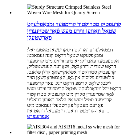
קרעפטיק סטרוקטור קרימפּעד ומבאַפלעקט
שטאָל וואָווען ווירע מעש פֿאַר שטיינערייַ
פאַרשטעלן
דעטאַילעד פּראָדוקט דיסקריפּשאַן מאַטעריאַל:
ומבאַפלעקט שטאָל דראָט קונה געמאכט:
אַקסעפּטעד פאַבריק: יאָ טיפּ: וויווינג מיט קרימפּעד
דראָט שטריך: דוראַבאַל, זשאַווער-קעגנשטעליק,
קרעפטיק סטרוקטור אַפּלאַקיישאַן: קוילן פּלאַנט,
פילטערינג פליסיק און גאַז, קאַנסטראַקשאַן הויך
ליכט: שלאָס קרימפּ דראָט ייגל, פאַר קרימפּעד
דראָט ייגל ומבאַפלעקט שטאָל קרימפּעד ווירע מעש
פֿאַר שטיינערייַ סקרין מיט קרעפטיק סטרוקטור
קרימפּעד סטיל מעש איז קלאָר וואָווען כוואַליע
פאָרעם מעטאַל פאַרשטעלן געמאכט מיט
פאַר-קרימפּט דראָט. די מעטאַל דראָט איז ...
אָנפרעג
פּרט