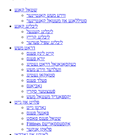
שטאָל קאַגע
ווירע מעש קאַנטיינער
סטיללאַגע און מעטאַל קאַנטיינער
ליבלינג קאַגע
ליבלינג קעננעל
ליבלינג קרייץ
ליבלינג שפּיל פעדער
דראָט מעש
קייט לינק פענס
יוראַ פענס
כעקסאַגאַנאַל דראָט נעטינג
וועלדעד ווירע מעש
סטאַקאָו נעטינג
פעלד פענס
גאַביאָנס
פֿענצטער סקרין
יקספּאַנדיד מעטאַל מעש
פּלויט און גייט
גאָרטן גייט
פּאַנעל פענס
שטאָל פענס פאסט
Fittings אַקסעססאָריעס
פלאָקן אַנקער
לאָנקע און גאַרדאַן