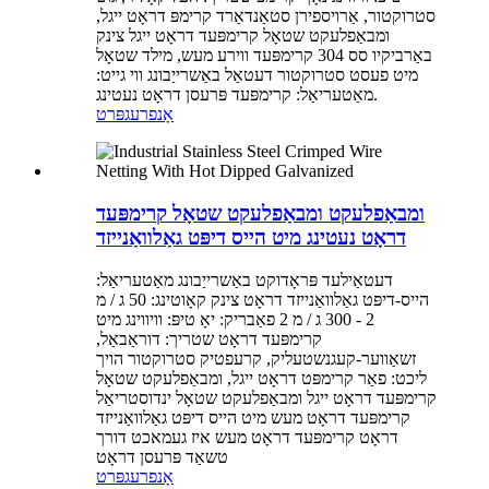
סטרוקטור, אַרויספירן סטאַנדאַרד קרימפּ דראָט ייגל,
ומבאַפלעקט שטאָל קרימפּעד דראָט ייגל צינק
באַרביקיו סס 304 קרימפּעד ווירע מעש, מילד שטאָל
מיט פעסט סטרוקטור דעטאַל באַשרייַבונג ווי גייט:
מאַטעריאַל: קרימפּעד פּרעסן דראָט נעטינג.
אָנפרעג
פּרט
ומבאַפלעקט ומבאַפלעקט שטאָל קרימפּעד
דראָט נעטינג מיט הייס דיפּט גאַלוואַנייזד
דעטאַילעד פּראָדוקט באַשרייַבונג מאַטעריאַל:
הייס-דיפּט גאַלוואַנייזד דראָט צינק קאָוטינג: 50 ג / מ
2 - 300 ג / מ 2 פאַבריק: יאָ טיפּ: וויווינג מיט
קרימפּעד דראָט שטריך: דוראַבאַל,
זשאַווער-קעגנשטעליק, קרעפטיק סטרוקטור הויך
ליכט: פאַר קרימפּט דראָט ייגל, ומבאַפלעקט שטאָל
קרימפּעד דראָט ייגל ומבאַפלעקט שטאָל ינדוסטריאַל
קרימפּעד דראָט מעש מיט הייס דיפּט גאַלוואַנייזד
דראָט קרימפּעד דראָט מעש איז געמאכט דורך
טשאַד פּרעסן דראָט
אָנפרעג
פּרט