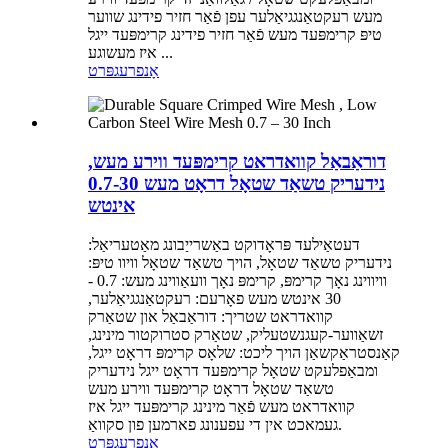
מעש רעקטאַנגגיאַלער עפן פֿאַר חזיר פידינג שווער
טיפּ קרימפּעד מעש פֿאַר חזיר פידינג קרימפּעד ייגל
איז מעשוגע ...
אָנפרעג
פּרט
דוראַבאַל קוואדראט קרימפּעד ווירע מעש,
נידעריק טשאַד שטאָל דראָט מעש 0.7-30
אינטש
דעטאַילעד פּראָדוקט באַשרייַבונג מאַטעריאַל:
נידעריק טשאַד שטאָל, הויך טשאַד שטאָל וויוו טיפּ:
וויווינג נאָך קרימפּ, קרימפּ נאָך וועאַווינג מעש: 0.7 -
30 אינטש מעש פאָרעם: רעקטאַנגגיאַלער,
קוואדראט שטריך: דוראַבאַל און שטאַרק
זשאַווער-קעגנשטעליק, שטאַרק סטרוקטור מינינג,
קאַנסטראַקשאַן הויך ליכט: שלאָס קרימפּ דראָט ייגל,
ומבאַפלעקט שטאָל קרימפּעד דראָט ייגל נידעריק
טשאַד שטאָל דראָט קרימפּעד ווירע מעש
קוואדראט מעש פֿאַר מינינג קרימפּעד ייגל איז
געמאכט אין די עפענונג פארמען פון סקוואַ.
אָנפרעג
פּרט