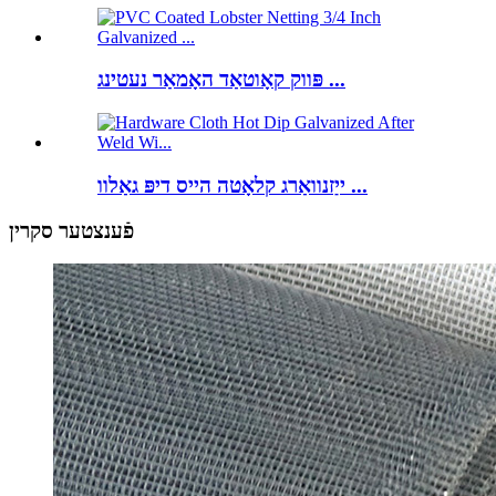
פּווק קאָוטאַד האָמאַר נעטינג ...
ייַזנוואַרג קלאָטה הייס דיפּ גאַלוו ...
פֿענצטער סקרין