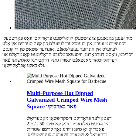
מיר זענען באגאנגען צו צושטעלן קוואַליטעט פּראָדוקטן וואָס פאָרשטעלן
ויסגעצייכנט ווערט און יגזעמפּלערי לעוועלס פון קונה סערוויס אין אַלע
לעוועלס אין אונדזער געזעלשאַפֿט. אונדזער שטאַט פון די קונסט
ויסריכט, וואַסט דערפאַרונג, וויסנשאפטלעכע קוואַליטעט קאָנטראָלס און
דעדאַקייטאַד מאַנשאַפֿט ינשורז גאַנץ דראָט ייגל סאַלושאַנז פֿאַר
גלאבאלע אַפּלאַקיישאַן.
Multi-Purpose Hot Dipped
Galvanized Crimped Wire Mesh
Square פֿאַר באַרביקיו
דעטאַילעד פּראָדוקט דיסקריפּשאַן מאַטעריאַל:
הייס-דיפּט גאַלוואַנייזד זינק קאָוטינג: 50 ג / מ 2
פאַבריק: יאָ טיפּ: וויווינג נאָך קרימפּ שטריך:
דוראַבאַל & שטאַרק זשאַווער-קעגנשטעליק,