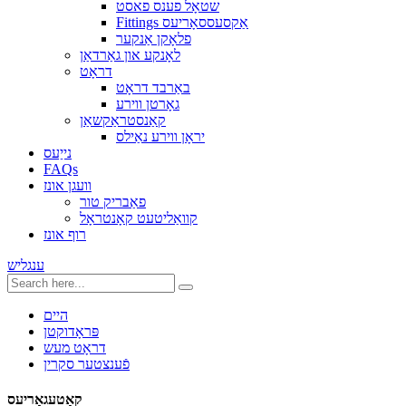
שטאָל פענס פאסט
Fittings אַקסעססאָריעס
פלאָקן אַנקער
לאָנקע און גאַרדאַן
דראָט
באַרבד דראָט
גאָרטן ווירע
קאַנסטראַקשאַן
יראָן ווירע נאַילס
נייַעס
FAQs
וועגן אונז
פאַבריק טור
קוואַליטעט קאָנטראָל
רוף אונז
ענגליש
היים
פּראָדוקטן
דראָט מעש
פֿענצטער סקרין
קאַטעגאָריעס