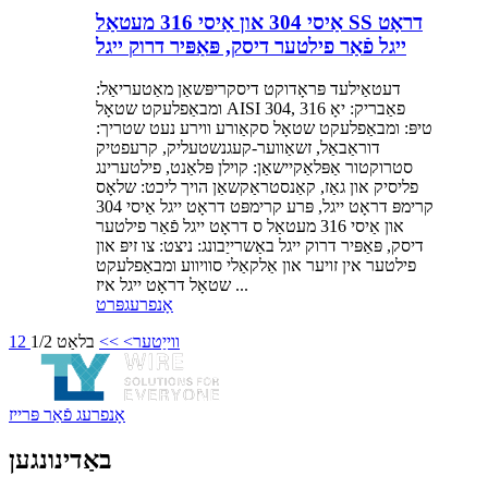
אַיסי 304 און אַיסי 316 מעטאַל SS דראָט
ייגל פֿאַר פילטער דיסק, פּאַפּיר דרוק ייגל
דעטאַילעד פּראָדוקט דיסקריפּשאַן מאַטעריאַל:
ומבאַפלעקט שטאָל AISI 304, 316 פאַבריק: יאָ
טיפּ: ומבאַפלעקט שטאָל סקאַורע ווירע נעט שטריך:
דוראַבאַל, זשאַווער-קעגנשטעליק, קרעפטיק
סטרוקטור אַפּלאַקיישאַן: קוילן פּלאַנט, פילטערינג
פליסיק און גאַז, קאַנסטראַקשאַן הויך ליכט: שלאָס
קרימפּ דראָט ייגל, פּרע קרימפּט דראָט ייגל אַיסי 304
און אַיסי 316 מעטאַל ס דראָט ייגל פֿאַר פילטער
דיסק, פּאַפּיר דרוק ייגל באַשרייַבונג: ניצט: צו זיפּ און
פילטער אין זויער און אַלקאַלי סוויווע ומבאַפלעקט
שטאָל דראָט ייגל איז ...
אָנפרעג
פּרט
ווייַטער>
>>
בלאַט 1/2
2
1
אָנפרעג פֿאַר פּרייז
באַדינונגען