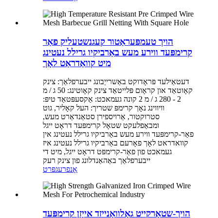
הויך טעמפּעראַטור קעגנשטעליק פאַר
קרימפּעד ווירע מעש באַרביקיו גרילל נעטינג
מיט קוואַדראַט לאָך
דעטאַילעד פּראָדוקט באַשרייַבונג ייבערפלאַך: צינק
קאָוטאַד און קראָום פּלייטאַד צינק קאָוטינג: 50 ג / מ
2 - 280 ג / מ 2 קונה געמאכט: אַקסעפּטאַד טיפּ:
וויווינג נאָך קרימפּ שטריך: העל קאָליר, גוט
סטרוקטור, אַרויספירן סטאַנדאַרט מעש,
ומבאַפלעקט שטאָל קרימפּעד דראָט ייגל
פאַר-קרימפּעד ווירע מעש באַרביקיו גרילל נעטינג אין
קוואדראט לאָך פאָרעם באַרביקיו גרילל נעטינג איז
געמאכט פון פאַר-קרימפּט דראָט ייגל, מיט די
ייבערפלאַך באַהאַנדלונג פון צינק רעק
אָנפרעג
פּרט
הויך-שטאַרקייט גאַלוואַנייזד אייַזן קרימפּעד