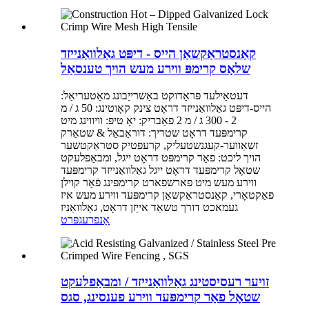
קאַנסטראַקשאַן הייס - דיפּט גאַלוואַנייזד
שלאָס קרימפּ ווירע מעש הויך טענסאַל
דעטאַילעד פּראָדוקט באַשרייַבונג מאַטעריאַל:
הייס-דיפּט גאַלוואַנייזד דראָט צינק קאָוטינג: 50 ג / מ
2 - 300 ג / מ 2 פאַבריק: יאָ טיפּ: וויווינג מיט
קרימפּעד דראָט שטריך: דוראַבאַל & שטאַרק
זשאַווער-קעגנשטעליק, קרעפטיק סטראַקטשער
הויך ליכט: פאַר קרימפּט דראָט ייגל, ומבאַפלעקט
שטאָל קרימפּעד דראָט ייגל גאַלוואַנייזד קרימפּעד
ווירע מעש מיט פארשפארט קרימפּינג פֿאַר קוילן
פאַקטאָרי, קאַנסטראַקשאַן קרימפּעד ווירע מעש איז
געמאכט דורך טשאַד אייַזן דראָט, גאַלוואַניז
אָנפרעג
פּרט
זויער רעסיסטינג גאַלוואַנייזד / ומבאַפלעקט
שטאָל פאַר קרימפּעד ווירע פענסינג, סגס