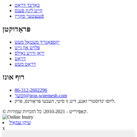
באַרבד דראָט
קייט לינק פענס
פֿענצטער סקרין
פּראָדוקטן
יקספּאַנדיד מעטאַל מעש
פּלויט און גייט
יראָן ווירע נאַילס
דראָט
דראָט מעש
רוף אונז
86-312-2602296
זומער@iron-wiremesh.com
ליוסו ינדוסטרי זאנע, דינג זו סיטי, העבעי פּראַווינס, פּרק.
© קאַפּירייט - 2010-2021: כל הזכויות שמורות.
שיקן עמאַיל
x