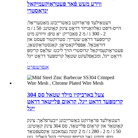
ווירע מעש פֿאַר פּעטראָוקעמיקאַל
ינדאַסטרי
דעטאַילעד פּראָדוקט באַשרייַבונג מאַטעריאַל:
הייס-דיפּט גאַלוואַנייזד דראָט צינק קאָוטינג: 50 ג / מ
2 - 300 ג / מ 2 פאַבריק: יאָ טיפּ: וויווינג מיט
קרימפּעד דראָט שטריך: סטרוקטור פעסט און
דוראַבאַל. אַפּפּליקאַטיאָן: קאַנסטראַקשאַן,
פּעטראָוקעמיקאַל ינדוסטרי הויך ליכט: שלאָס קרימפּ
דראָט ייגל, ומבאַפלעקט שטאָל קרימפּעד דראָט ייגל
.
אָנפרעג
פּרט
צעל באַרביקיו מילד שטאָל סס 304
קרימפּעד דראָט ייגל, קראָום פּלייטאַד דראָט
ייגל
דעטאַילעד פּראָדוקט באַשרייַבונג ייבערפלאַך: צינק
קאָוטאַד און קראָום פּלייטאַד, סס 304 צינק קאָוטינג:
50 ג / מ 2 - 280 ג / מ 2 קונה געמאכט: אַקסעפּטאַד
טיפּ: וויווינג נאָך קרימפּ שטריך: העל קאָליר, גוט