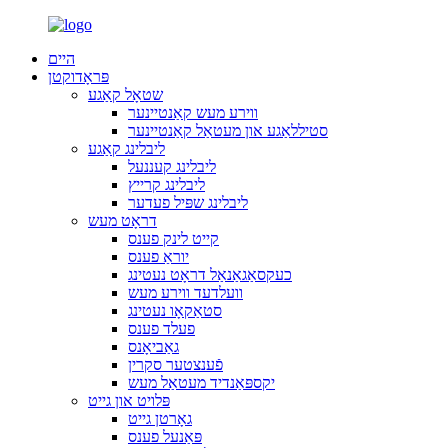
היים
פּראָדוקטן
שטאָל קאַגע
ווירע מעש קאַנטיינער
סטיללאַגע און מעטאַל קאַנטיינער
ליבלינג קאַגע
ליבלינג קעננעל
ליבלינג קרייץ
ליבלינג שפּיל פעדער
דראָט מעש
קייט לינק פענס
יוראַ פענס
כעקסאַגאַנאַל דראָט נעטינג
וועלדעד ווירע מעש
סטאַקאָו נעטינג
פעלד פענס
גאַביאָנס
פֿענצטער סקרין
יקספּאַנדיד מעטאַל מעש
פּלויט און גייט
גאָרטן גייט
פּאַנעל פענס