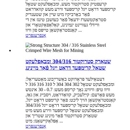
קרעפטיק סטרוקטור מעש, ומבאַפלעקט שטאָל
קרימפּעד דראָט ייגל קרימפּעד ווירע מעש קוואדראט
פֿאַר באַרביקיו מיט שיין און שטענדיק
סטראַקטשערז ידעאַל פֿאַר כעזשבן טינגז אין די
וויידלי געוויינט ינמינינג, קאַלאַפאַקטאָרי און
קאַנסטראַקשאַן טייפּס פון וויוו ...
אָנפרעג
פּרט
שטאַרק סטרוקטור 304/316 ומבאַפלעקט
שטאָל קרימפּעד דראָט ייגל פֿאַר מיינינג
דעטאַילעד פּראָדוקט באַשרייַבונג מאַטעריאַל:
ומבאַפלעקט שטאָל 302 304 304 ל 310 316 316 ל
וויוו טיפּ: וויווינג נאָך קרימפּ מעש: 0.7 - 30 אינטש
מעש פאָרעם: קייַלעכיק, קוואַדראַט, ויסבייג און גאַז,
קאַנסטראַקשאַן הויך ליכט: פאַר קרימפּט דראָט ייגל,
ומבאַפלעקט שטאָל קרימפּעד דראָט ייגל 304/316
ומבאַפלעקט שטאָל קרימפּעד ווירע מעש מיט
שטאַרק סטרוקטור פֿאַר מינינג שטריך און
אַפּלאַקיישאַנז: מיט ...
אָנפרעג
פּרט