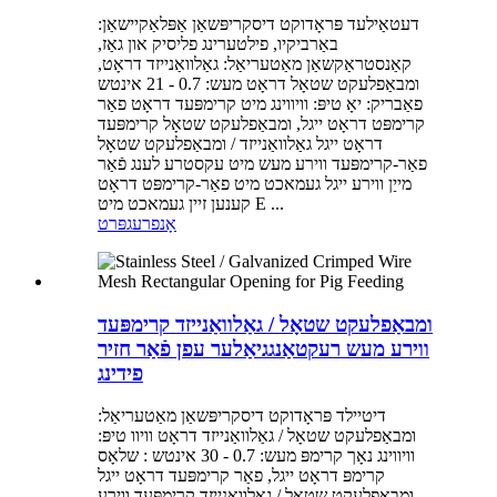
דעטאַילעד פּראָדוקט דיסקריפּשאַן אַפּלאַקיישאַן:
באַרביקיו, פילטערינג פליסיק און גאַז,
קאַנסטראַקשאַן מאַטעריאַל: גאַלוואַנייזד דראָט,
ומבאַפלעקט שטאָל דראָט מעש: 0.7 - 21 אינטש
פאַבריק: יאָ טיפּ: וויווינג מיט קרימפּעד דראָט פאַר
קרימפּט דראָט ייגל, ומבאַפלעקט שטאָל קרימפּעד
דראָט ייגל גאַלוואַנייזד / ומבאַפלעקט שטאָל
פאַר-קרימפּעד ווירע מעש מיט עקסטרע לענג פֿאַר
מייַן ווירע ייגל געמאכט מיט פאַר-קרימפּט דראָט
קענען זיין געמאכט מיט E ...
אָנפרעג
פּרט
ומבאַפלעקט שטאָל / גאַלוואַנייזד קרימפּעד
ווירע מעש רעקטאַנגגיאַלער עפן פֿאַר חזיר
פידינג
דיטיילד פּראָדוקט דיסקריפּשאַן מאַטעריאַל:
ומבאַפלעקט שטאָל / גאַלוואַנייזד דראָט וויוו טיפּ:
וויווינג נאָך קרימפּ מעש: 0.7 - 30 אינטש : שלאָס
קרימפּ דראָט ייגל, פאַר קרימפּעד דראָט ייגל
ומבאַפלעקט שטאָל / גאַלוואַנייזד קרימפּעד ווירע