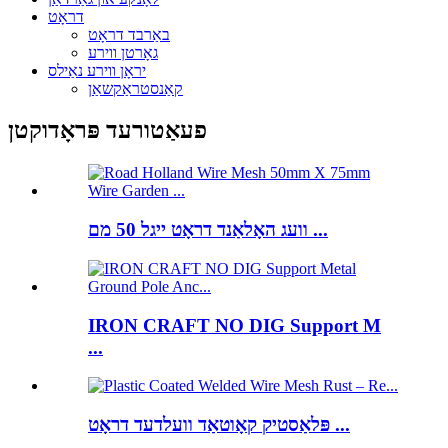
דראָט
באַרבד דראָט
גאָרטן ווירע
יראָן ווירע נאַילס
קאַנסטראַקשאַן
פעאַטורעד פּראָדוקטן
וועג האָלאַנד דראָט ייגל 50 מם ...
IRON CRAFT NO DIG Support M
...
פּלאַסטיק קאָוטאַד וועלדעד דראָט ...