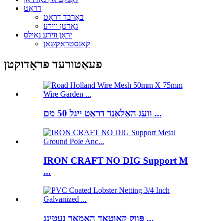
דראָט
באַרבד דראָט
גאָרטן ווירע
יראָן ווירע נאַילס
קאַנסטראַקשאַן
פעאַטורעד פּראָדוקטן
וועג האָלאַנד דראָט ייגל 50 מם ...
IRON CRAFT NO DIG Support M
...
פּווק קאָוטאַד האָמאַר נעטינג ...