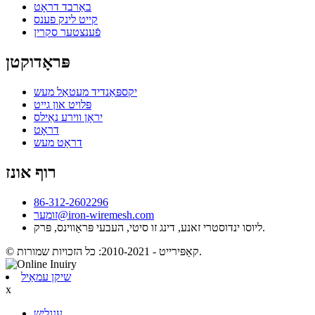
באַרבד דראָט
קייט לינק פענס
פֿענצטער סקרין
פּראָדוקטן
יקספּאַנדיד מעטאַל מעש
פּלויט און גייט
יראָן ווירע נאַילס
דראָט
דראָט מעש
רוף אונז
86-312-2602296
זומער@iron-wiremesh.com
ליוסו ינדוסטרי זאנע, דינג זו סיטי, העבעי פּראַווינס, פּרק.
© קאַפּירייט - 2010-2021: כל הזכויות שמורות.
שיקן עמאַיל
x
ענגליש