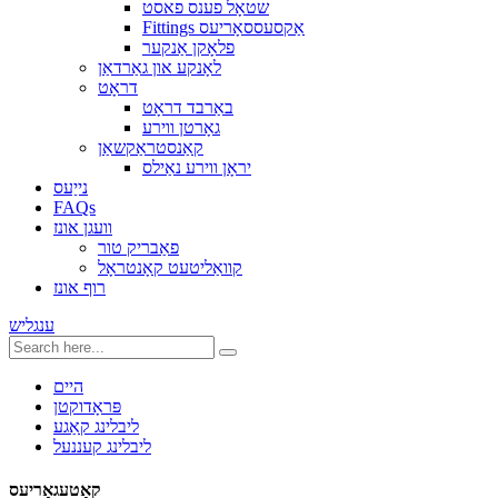
שטאָל פענס פאסט
Fittings אַקסעססאָריעס
פלאָקן אַנקער
לאָנקע און גאַרדאַן
דראָט
באַרבד דראָט
גאָרטן ווירע
קאַנסטראַקשאַן
יראָן ווירע נאַילס
נייַעס
FAQs
וועגן אונז
פאַבריק טור
קוואַליטעט קאָנטראָל
רוף אונז
ענגליש
היים
פּראָדוקטן
ליבלינג קאַגע
ליבלינג קעננעל
קאַטעגאָריעס