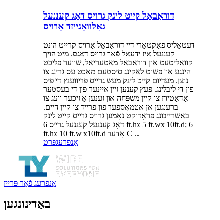
דוראַבאַל קייט לינק גרויס דאָג קעננעל
גאַלוואַנייזד אַרויס
דעטאַליס פאַקטאָרי דיי דוראַבאַל אַרויס קרייט הונט
קעננעל איז ידעאַל פֿאַר גרויס דאָגס. מיט הויך
קוואַליטעט און דוראַבאַל מאַטעריאַל, שווער פליכט
הינגע און פּשוט לאַקינג סיסטעם מאכט עס גרינג צו
נוצן. מעדיום קייט לינק מעש גרייס פּריווענץ די פיס
פון די ליבלינג. פּעץ קענען זיין איינער פון די בעסטער
אַדאַטיווז צו קיין משפּחה און זענען אַ זיכער וועג צו
ברענגען אַן אַטמאָספער פון פרייד צו קיין היים.
באַשרייַבונג פּראָדוקט נאָמען גרויס גרייס קייט לינק
דאָג קעננעל קעננעל גרייס 6 ft.hx 5 ft.wx 10ft.d; 6
ft.hx 10 ft.w x10ft.d אָדער C ...
אָנפרעג
פּרט
אָנפרעג פֿאַר פּרייז
באַדינונגען