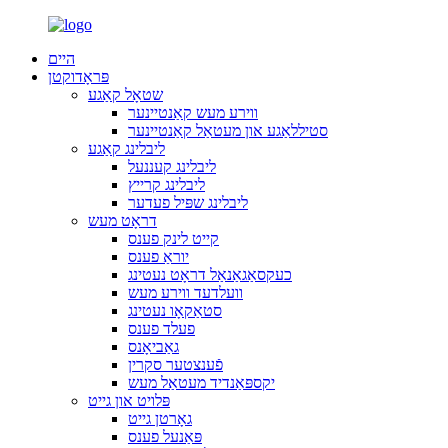
היים
פּראָדוקטן
שטאָל קאַגע
ווירע מעש קאַנטיינער
סטיללאַגע און מעטאַל קאַנטיינער
ליבלינג קאַגע
ליבלינג קעננעל
ליבלינג קרייץ
ליבלינג שפּיל פעדער
דראָט מעש
קייט לינק פענס
יוראַ פענס
כעקסאַגאַנאַל דראָט נעטינג
וועלדעד ווירע מעש
סטאַקאָו נעטינג
פעלד פענס
גאַביאָנס
פֿענצטער סקרין
יקספּאַנדיד מעטאַל מעש
פּלויט און גייט
גאָרטן גייט
פּאַנעל פענס