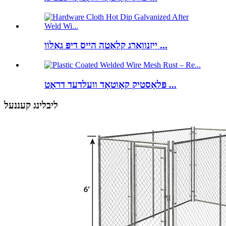
ייַזנוואַרג קלאָטה הייס דיפּ גאַלוו ...
פּלאַסטיק קאָוטאַד וועלדעד דראָט ...
ליבלינג קעננעל