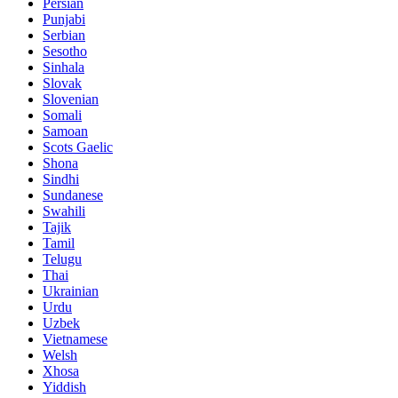
Persian
Punjabi
Serbian
Sesotho
Sinhala
Slovak
Slovenian
Somali
Samoan
Scots Gaelic
Shona
Sindhi
Sundanese
Swahili
Tajik
Tamil
Telugu
Thai
Ukrainian
Urdu
Uzbek
Vietnamese
Welsh
Xhosa
Yiddish