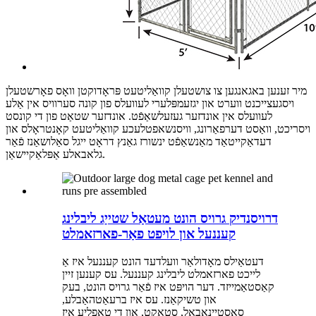
מיר זענען באגאנגען צו צושטעלן קוואַליטעט פּראָדוקטן וואָס פאָרשטעלן
ויסגעצייכנט ווערט און יגזעמפּלערי לעוועלס פון קונה סערוויס אין אַלע
לעוועלס אין אונדזער געזעלשאַפֿט. אונדזער שטאַט פון די קונסט
ויסריכט, וואַסט דערפאַרונג, וויסנשאפטלעכע קוואַליטעט קאָנטראָלס און
דעדאַקייטאַד מאַנשאַפֿט ינשורז גאַנץ דראָט ייגל סאַלושאַנז פֿאַר
גלאבאלע אַפּלאַקיישאַן.
דרויסנדיק גרויס הונט מעטאַל שטייַג ליבלינג
קעננעל און לויפט פאַר-פארזאמלט
דעטאַילס מאָדולאַר וועלדעד הונט קעננעל איז אַ
לייכט פארזאמלט ליבלינג קעננעל. עס קענען זיין
קאַסטאַמייזד. דער הויפּט איז פֿאַר גרויס הונט, בעק
און טשיקאַנז. עס איז ברעאַטהאַבלע,
סאַסטיינאַבאַל, סטאַקט, און די טאַפליע איז