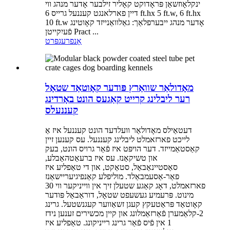
ינקלאָוזשאַן פּראָדוקט קאָליר זילבער אָדער מנהג ווי
דיין פארלאנגט קעננעל גרייס 6 ft.hx 5 ft.w, 6 ft.hx
10 ft.w אָדער מנהג ייבערפלאַך: גאַלוואַנייזד קאָוטינג
פֿעיִקייטן Pract ...
אָנפרעג
פּרט
מאָדולאַר שוואַרץ פּודער קאָוטאַד שטאָל
רער ליבלינג קרייט קאַגעס הונט באָרדינג
קעננעלס
דעטאַילס מאָדולאַר וועלדעד הונט קעננעל איז אַ
לייכט פארזאמלט ליבלינג קעננעל. עס קענען זיין
קאַסטאַמייזד. דער הויפּט איז פֿאַר גרויס הונט, בעק
און טשיקאַנז. עס איז ברעאַטהאַבלע,
סאַסטיינאַבאַל, סטאַקט, און די טאַפליע איז
פאַר-אַסעמבאַלד. מוליפלע קאַנפיגיעריישאַנז
פארזאמלט, דאָג קאַגע שטעלן זיך אין ווייניקער ווי 30
מינוט. פּרעמיע געשעפט שטאָל, דוראַבאַל פּודער
קאָוטאַד פּראַטעקץ קעגן זשאַווער קעגנשטעל. גרינג
2-קלאַמערן פֿאַרזאַמלונג און קיין מכשירים זענען נידז
1 אין פֿיס פֿאַר גרינג רייניקונג. טאַפליע איז