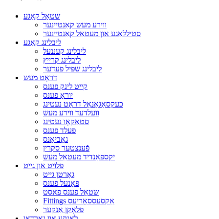
שטאָל קאַגע
ווירע מעש קאַנטיינער
סטיללאַגע און מעטאַל קאַנטיינער
ליבלינג קאַגע
ליבלינג קעננעל
ליבלינג קרייץ
ליבלינג שפּיל פעדער
דראָט מעש
קייט לינק פענס
יוראַ פענס
כעקסאַגאַנאַל דראָט נעטינג
וועלדעד ווירע מעש
סטאַקאָו נעטינג
פעלד פענס
גאַביאָנס
פֿענצטער סקרין
יקספּאַנדיד מעטאַל מעש
פּלויט און גייט
גאָרטן גייט
פּאַנעל פענס
שטאָל פענס פאסט
Fittings אַקסעססאָריעס
פלאָקן אַנקער
לאָנקע און גאַרדאַן