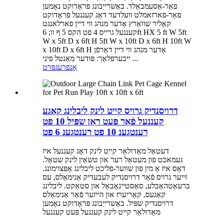
פאַר-אַסעמבאַלד. באַשרייַבונג פּראָדוקט נאָמען
פאַר-פארזאמלט וועלדעד דאָג קעננעל פּראָדוקט
קאָליר שוואַרץ אָדער מנהג ווי דיין פארלאנגט
קעננעל גרייס 4 פט הקס 5 ף וו; 6ft HX 5 ft W 5ft
W x 5ft D x 6ft H 5ft W x 10ft D x 6ft H 10ft W
x 10ft D x 6ft H אָדער מנהג ווי דיין דאַרפֿן
ייבערפלאַך: פּודער מאַנטל פיני ...
אָנפרעג
פּרט
דרויסנדיק גרויס קייט לינק ליבלינג קאַגע
קעננעל פֿאַר פּעט ראַן שפּיל 10 פט
רענטגענ 10 פט רענטגענ 6 פט
דעטאַל מאָדולאַר קייט לינק דאָג קעננעל איז
געמאכט פון מעטאַל רער און טשאַין לינק שטאָל.
דאָס איז אַ מין פון שווער-פליכט ליבלינג אָפּצוימונג.
זייער גרויס פֿאַר דרויסנדיק לעבעדיק אַנימאַלס, עס
ברעאַטהאַבלע, סאַסטיינאַבאַל און סטאַקט. ליבלינג
קאַגעס, קאַריערז און הייזער פֿאַר אַנימאַלס
דרויסנדיק שפּיל. באַשרייַבונג פּראָדוקט נאָמען
מאָדולאַר קייט לינק קעננעל פּעט קעננעל