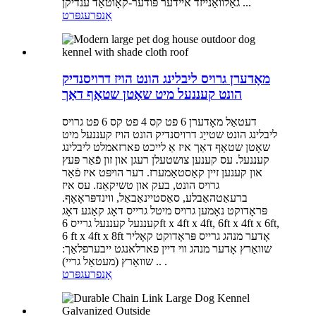
גאַלוואַנייזד איידער פּודער-קאָוטאַד ענדיקן ...
אָנפרעג
פּרט
מאָדערן גרויס ליבלינג הונט הויז דרויסנדיק
הונט קעננעל מיט שאָטן שטאָף דאַך
דעטאַל מאָדערן 6 פט קס 4 פט קס 6 פט גרויס
ליבלינג הונט שטייַג דרויסנדיק הונט הויז קעננעל מיט
שאָטן שטאָף דאַך איז אַ לייכט פארזאמלט ליבלינג
קעננעל. עס קענען צושטעלן רעגן און זון פֿאַר פּעץ
און קענען זיין קאַסטאַמערז. דער הויפּט איז פֿאַר
גרויס הונט, בעק און טשיקאַנז. עס איז
ברעאַטהאַבלע, סאַסטיינאַבאַל, ווינדפּראָאָף.
פּראָדוקט נאָמען גרויס מיטל גרייס דאָג קאַגע דאָג
קעננעל קעננעל גרייס 6ft x 4ft x 4ft, 6ft x 4ft x 6ft,
6 ft x 4ft x 8ft אָדער מנהג גרייס פּראָדוקט קאָליר
שוואַרץ אָדער מנהג ווי דיין פארלאנגט ייבערפלאַך:
שוואַרץ (מעטאַל גריי) .. .
אָנפרעג
פּרט