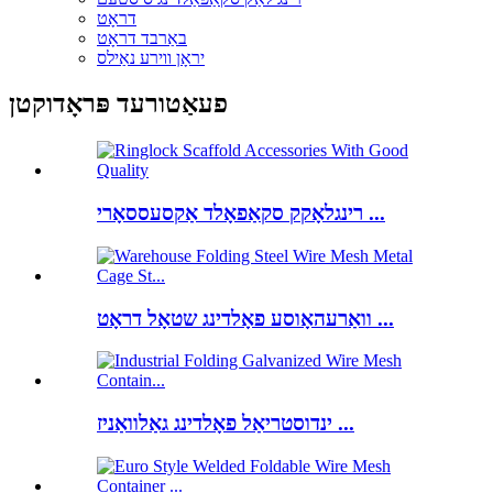
דראָט
באַרבד דראָט
יראָן ווירע נאַילס
פעאַטורעד פּראָדוקטן
רינגלאָקק סקאַפאָלד אַקסעססאָרי ...
וואַרעהאָוסע פאָלדינג שטאָל דראָט ...
ינדוסטריאַל פאָלדינג גאַלוואַניז ...