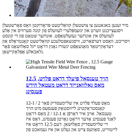
מיר זענען באגאנגען צו צושטעלן קוואַליטעט פּראָדוקטן וואָס פאָרשטעלן
ויסגעצייכנט ווערט און יגזעמפּלערי לעוועלס פון קונה סערוויס אין אַלע
לעוועלס אין אונדזער געזעלשאַפֿט. אונדזער שטאַט פון די קונסט
ויסריכט, וואַסט דערפאַרונג, וויסנשאפטלעכע קוואַליטעט קאָנטראָלס און
דעדאַקייטאַד מאַנשאַפֿט ינשורז גאַנץ דראָט ייגל סאַלושאַנז פֿאַר
גלאבאלע אַפּלאַקיישאַן.
הויך טענסאַל פיעלד דראָט פּלויט, 12.5
מאָס גאַלוואַנייזד דראָט מעטאַל הירש
פענסינג
12-1 / 2 מאָס פעלד פּלויט איז שליימעסדיק פֿאַר
קאַנסטראַקטינג לייווסטאַק פענסעס מיט הויך
טענסאַל. אויב איר דאַרפֿן אַ 12-1 / 2 מאָס דראָט
לאַנד פענסינג אָדער דראָט גאָרטן פענסינג, דאָס איז
די שליימעסדיק סאַלושאַן. דעם 12.5 דראָט איז
לייטווייט, סאַוועס צייט און געלט און איז געמאכט פון