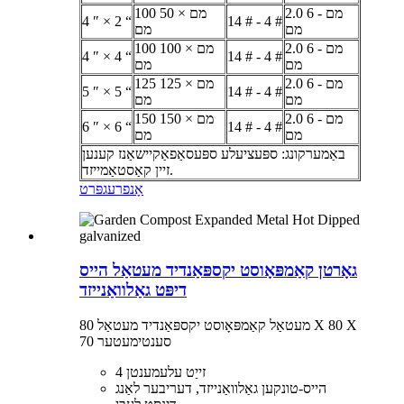
2.0 מם - 6
100 מם × 50
4 ″ × 2 “
14 # - 4 #
מם
מם
2.0 מם - 6
100 מם × 100
4 ″ × 4 “
14 # - 4 #
מם
מם
2.0 מם - 6
125 מם × 125
5 ″ × 5 “
14 # - 4 #
מם
מם
2.0 מם - 6
150 מם × 150
6 ″ × 6 “
14 # - 4 #
מם
מם
באַמערקונג: ספּעציעלע ספּעסאַפאַקיישאַנז קענען
זיין קאַסטאַמייזד.
אָנפרעג
פּרט
גאָרטן קאַמפּאָוסט יקספּאַנדיד מעטאַל הייס
דיפּט גאַלוואַנייזד
מעטאַל קאַמפּאָוסט יקספּאַנדיד מעטאַל 80 X 80 X
70 סענטימעטער
4 זייַט עלעמענטן
הייס-טונקען גאַלוואַנייזד, דעריבער לאַנג