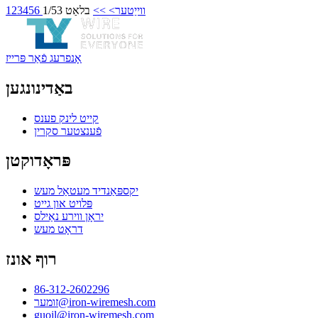
ווייַטער>
>>
בלאַט 1/53
6
5
4
3
2
1
אָנפרעג פֿאַר פּרייז
באַדינונגען
קייט לינק פענס
פֿענצטער סקרין
פּראָדוקטן
יקספּאַנדיד מעטאַל מעש
פּלויט און גייט
יראָן ווירע נאַילס
דראָט מעש
רוף אונז
86-312-2602296
זומער@iron-wiremesh.com
guojl@iron-wiremesh.com