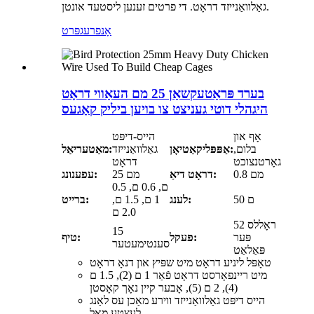
גאַלוואַנייזד דראָט. די פרטים זענען ליסטעד אונטן.
אָנפרעג
פּרט
בערד פּראַטעקשאַן 25 מם העאַווי דראָט
היגהלי דוטי געניצט צו בויען ביליק קאַגעס
אָף און
הייס-דיפּט
בלום,
אַפּפּליקאַטיאָן:
גאַלוואַנייזד
מאַטעריאַל:
גאָרטנצוכט
דראָט
0.8 מם
דראָט דיאַ:
25 מם
עפענונג:
0.5 ם, 0.6 ם,
50 ם
לענג:
1 ם, 1.5 ם,
ברייט:
2.0 ם
52 ראָללס
15
פּער
פּעקל:
טיף:
סענטימעטער
פּאַלאַט
טאָפּל ליניע דראָט מיט שפּיץ און דנאָ דראָט
מיט ריינפאָרסט דראָט פֿאַר 1 ם (2), 1.5 ם
(4), 2 ם (5), אָבער קיין נאָך קאָסטן
הייס דיפּט גאַלוואַנייזד ווירע מאַכן עס לאַנג
לעצטע מאָל