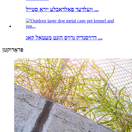
וועלדעד פאָלדאַבלע ייראָ סטייל ...
דרויסנדיק גרויס הונט מעטאַל קאַג ...
פּראָדוקטן