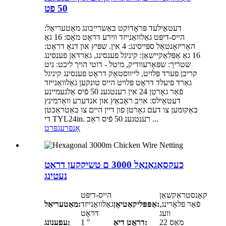
50 פט
דעטאַילעד פּראָדוקט באַשרייַבונג מאַטעריאַל:
הייס-דיפּט גאַלוואַנייזד ווירע דראָט מאָס: 16 גאַ
האָריזאָנטאַל ספּייסינג: 4 אין. שפּיץ און דנאָ דראָט:
16 גאַ אַפּלאַקיישאַן: קיניגל פענסינג, גאַרדאַן פענסינג
שטריך: שפּאָרעוודיק, מיטל - דוטי הויך ליכט: ניט
קריכן פערד פּלויט, לייווסטאַק דראָט פענסינג קיניגל
גאַרד פיעלד דראָט פּלויט הייס טונקען גאַלוואַנייזד
פֿאַר גאָרטן 24 אין רענטגענ 50 פֿיס אַלגעמיינע
דעטאַילס: אויב ראַבאַץ און אנדערע וואַרמינץ
באַקומען צו דעם גאָרטן פון דיין היים צו באַטראַכטן
די TYL24in. רענטגענ 50 פֿיס ראַב ...
אָנפרעג
פּרט
כעקסאַגאַנאַל 3000 ם טשיקקען דראָט
נעטינג
קאַנסטראַקשאַן
הייס-דיפּט
פֿאַר פלאָרינג,
אַפּפּליקאַטיאָן:
גאַלוואַנייזד
מאַטעריאַל:
וועג
דראָט
22 מאָס
דראָט דיאַ:
1 ″
עפענונג: