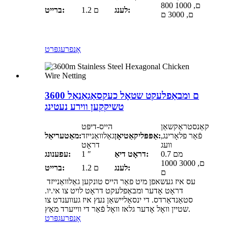
800 ם, 1000
לענג:
1.2 ם
ברייט:
ם, 3000 ם
אָנפרעג
פּרט
3600 ם ומבאַפלעקט שטאָל כעקסאַגאַנאַל
טשיקקען ווירע נעטינג
קאַנסטראַקשאַן
הייס-דיפּט
פֿאַר פלאָרינג,
אַפּפּליקאַטיאָן:
גאַלוואַנייזד
מאַטעריאַל:
וועג
דראָט
0.7 מם
דראָט דיאַ:
1 ″
עפענונג:
1000 ם, 3000
לענג:
1.2 ם
ברייט:
ם
עס איז געשאפן מיט פאַר הייס טונקען גאַלוואַנייזד
דראָט אָדער ומבאַפלעקט דראָט לויט צו אי.יו.
סטאַנדאַרדס. די ינסאַליישאַן נעץ איז געווענדט צו
שטיין וואָל אָדער גלאז וואָל פֿאַר די ווייערד מאַץ.
אָנפרעג
פּרט