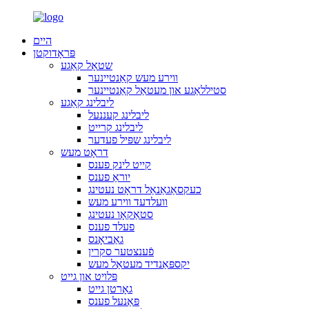
היים
פּראָדוקטן
שטאָל קאַגע
ווירע מעש קאַנטיינער
סטיללאַגע און מעטאַל קאַנטיינער
ליבלינג קאַגע
ליבלינג קעננעל
ליבלינג קרייט
ליבלינג שפּיל פעדער
דראָט מעש
קייט לינק פענס
יוראַ פענס
כעקסאַגאַנאַל דראָט נעטינג
וועלדעד ווירע מעש
סטאַקאָו נעטינג
פעלד פענס
גאַביאָנס
פֿענצטער סקרין
יקספּאַנדיד מעטאַל מעש
פּלויט און גייט
גאָרטן גייט
פּאַנעל פענס