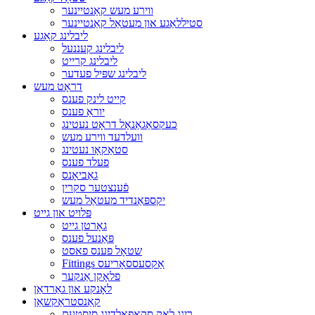
ווירע מעש קאַנטיינער
סטיללאַגע און מעטאַל קאַנטיינער
ליבלינג קאַגע
ליבלינג קעננעל
ליבלינג קרייט
ליבלינג שפּיל פעדער
דראָט מעש
קייט לינק פענס
יוראַ פענס
כעקסאַגאַנאַל דראָט נעטינג
וועלדעד ווירע מעש
סטאַקאָו נעטינג
פעלד פענס
גאַביאָנס
פֿענצטער סקרין
יקספּאַנדיד מעטאַל מעש
פּלויט און גייט
גאָרטן גייט
פּאַנעל פענס
שטאָל פענס פאסט
Fittings אַקסעססאָריעס
פלאָקן אַנקער
לאָנקע און גאַרדאַן
קאַנסטראַקשאַן
רינג לאַק סקאַפאַלדינג סיסטעם