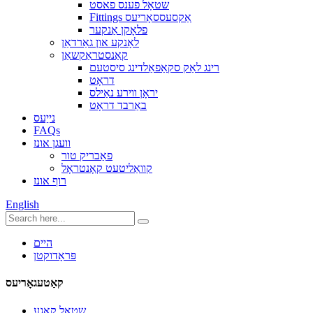
שטאָל פענס פאסט
Fittings אַקסעססאָריעס
פלאָקן אַנקער
לאָנקע און גאַרדאַן
קאַנסטראַקשאַן
רינג לאַק סקאַפאַלדינג סיסטעם
דראָט
יראָן ווירע נאַילס
באַרבד דראָט
נייַעס
FAQs
וועגן אונז
פאַבריק טור
קוואַליטעט קאָנטראָל
רוף אונז
English
היים
פּראָדוקטן
קאַטעגאָריעס
שטאָל קאַגע