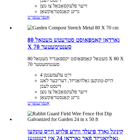
דינסט לעבן
זייער פלעקסאַבאַל צו נוצן
גרינג קאַנסטראַקשאַן
אָנפרעג
פּרט
גאַרדאַן קאַמפּאָוסט סטרעטש מעטאַל 80
X 70 סענטימעטער
מעטאַל קאַמפּאָוסט יקספּאַנדיד מעטאַל 80 X 80 X
70 סענטימעטער
4 זייַט עלעמענטן
הייס-טונקען גאַלוואַנייזד, דעריבער לאַנג
דינסט לעבן
זייער פלעקסאַבאַל צו נוצן
גרינג קאַנסטראַקשאַן
אָנפרעג
פּרט
קיניגל גאַרד פיעלד ווירע פּלויט הייס טונקען
גאַלוואַנייזד פֿאַר גאַרדאַן 24 אין רענטגענ