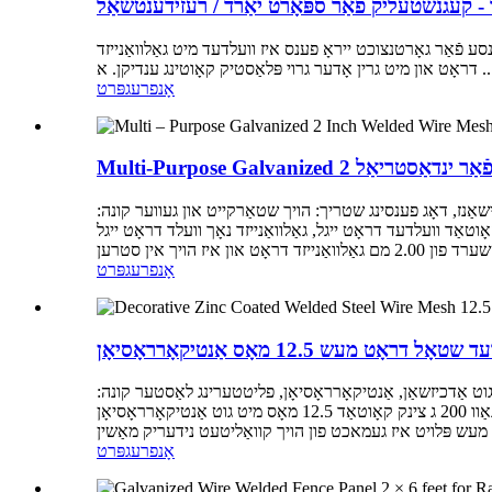
- קעגנשטעליק פֿאַר ספּאָרט יאַרד / רעזידענטשאַל
סע פֿאַר גאָרטנצוכט ייראָ פענס איז וועלדעד מיט גאַלוואַנייזד
ט גרין אָדער גרוי פּלאַסטיק קאָוטינג ענדיקן. א ...
אָנפרעג
פּרט
יגל שיץ פֿאַר ינדאַסטריאַל
יישאַנז, דאָג פענסינג שטריך: הויך שטאַרקייט און געווער קונה:
אָך גרייס: 50 מם ווירע דיאַ: 2.0 מם הויך ליכט: פּווק קאָוטאַד וועלדעד דראָט ייגל, גאַלוואַנייזד נאָך וועלד דראָט ייגל Multi-Purpose גאַלוואַנייזד וועלדעד
אָנפרעג
פּרט
מעש 12.5 מאָס אַנטיקאָרראָסיאָן
 גוט אַדכיזשאַן, אַנטיקאָרראָסיאָן, פליטטערינג לאַסטער קונה:
אַקסעפּטעד טיפּ: גאַלוואַנייזד נאָך וויווינג, גאַוו פאַבריק: יאָ טעכניק: פאַכמאַן וועלדינג גאַלוואַנייזד נאָך וועלד דראָט ייגל וועלדעד ווירע מעש גאַוו 200 ג צינק קאָוטאַד 12.5 מאָס מיט גוט אַנטיקאָרראָסיאָן
אָנפרעג
פּרט