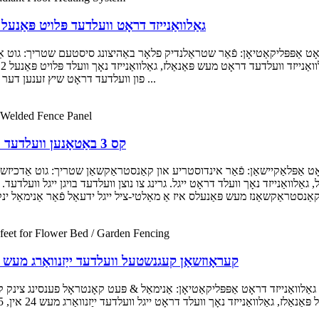
גאַלוואַנייזד דראָט וועלדעד פּלויט פּאַנעל 2 × 6 פֿיס פֿאַר ראַדיאַנט פלאָר באַהיצונג סיסטעם
ט אַפּפּליקאַטיאָן: פֿאַר שטראַלנדיק פלאָר באַהיצונג סיסטעם שטריך: גוט אַדכי
פון וועלדעד דראָט שיץ זענען דער הויפּט געניצט פֿאַר ינסטאַלירונג און פיקסיר פון באַהיצונג רער ...
2 קס 3 באַטאָנען וועלדעד ווירע מעש שיץ, הויך צינק וועלדעד פּלויט פּאַנעל
ָט אַפּלאַקיישאַן: פֿאַר אינדוסטריע און קאַנסטראַקשאַן שטריך: גוט אַדכיזשא
קעראָוזשאַן קעגנשטעל וועלדעד ייַזנוואַרג מעש 24 אין 5 פֿיס פֿאַר פלאָווער בעט / גאַרדאַן פענסינג