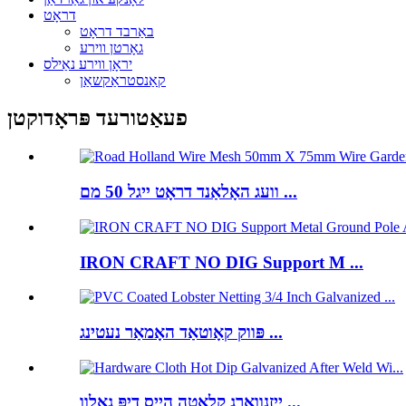
דראָט
באַרבד דראָט
גאָרטן ווירע
יראָן ווירע נאַילס
קאַנסטראַקשאַן
פעאַטורעד פּראָדוקטן
וועג האָלאַנד דראָט ייגל 50 מם ...
IRON CRAFT NO DIG Support M ...
פּווק קאָוטאַד האָמאַר נעטינג ...
ייַזנוואַרג קלאָטה הייס דיפּ גאַלוו ...