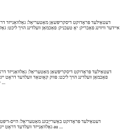
דעטאַילעד פּראָדוקט דיסקריפּשאַן מאַטעריאַל: גאַלוואַנייזד דראָ
דעטאַילעד פּראָדוקט דיסקריפּשאַן מאַטעריאַל: גאַלוואַנייזד דרא
קאַנסטראַקשאַנז מעש פּאַנעלס איז אַ מאַלטי-ציל ייגל ידעאַל פֿאַר אַנימאַל ינקלאָוזשערז, קאַגעס, טריילער ינקלאָוזשערז, פענסינג, בוים גואַ ...
גאַלוואַנייזד וועלדעד דראָט ייגל פּאַנאַלז, גאַלוואַנייזד נאָך וועלד דראָט ייגל וועלדעד ייַזנוואַרג מעש 24 אין, 5 פֿיס פֿאַר פלאָווער בעט / גאָרטן פענסינג וועלדעד ווירע מעש au ...