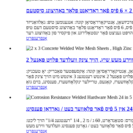
זשאַן, אַנטיקאָרראָסיאָן קונה: אנגענומען טיפּ: גאַלוואַנייזד
איידער וויווינג פאַבריק: יאָ טעכניק: פאַכמאַן וועלדינג הויך ליכט: גאַלוואַנייזד וועלדעד דראָט מעש פּאַנאַלז, גאַלוואַנייזד נאָך וועלד פּלויט פּאַנעל 2 פֿיס, 6 פֿיס פֿאַר ראַדיאַנט פלאָר באַהיצונג סיסטעם דעם טיפּ
אָנפרעג
פּרט
ַן, אַנטיקאָרראָסיאָן קונה: אַקסעפּטעד פאַבריק: יאָ טעכניק:
פאַכמאַן וועלדינג הויך ליכט: פּווק קאָוטאַד וועלדעד דראָט ייגל, גאַלוואַנייזד נאָך וועלד דראָט ייגל. גרינג צו נוצן וועלדעד בויגן ייגל וועלדעד. פּלויט פּאַנעל 2 אינטש רענטגענ 3 אינטש מיט הויך צינק פֿאַר
אָנפרעג
פּרט
דעטאַילעד פּראָדוקט באַשרייַבונג מאַטעריאַל: הייס-דיפּט גאַלוואַנייזד דראָט אַפּפּליקאַטיאָן: אַנימאַל & פּעט קאָנטראָל פענסינג צינק קורס: סטאַנדאַרט, 60 ג / מ 2 , 1/4 "רענטגענ 1/4" הויך ליכט:
אָנפרעג
פּרט