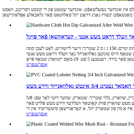
לס אין אונדזער געזעלשאַפֿט. אונדזער שטאַט פון די קונסט ויסריכט, וואַסט
נאָך וועלד דראָט מעש אַנטי - קעראָוזשאַן פֿאַר פויגל
דעטאַילעד פּראָדוקט דיסקריפּשאַן מאַטעריאַל: הייס-דיפּט גאַלוואַנייזד דראָט אַפּפּליקאַטיאָן: מיסע, קליין פייגל און שלאַנג צינק קורס: העכסט צינק קורס, 150 ג / מ 2 שטריך: זייער לייטווייט, לאַנג לעבן קונה
אַרג שטאָף הייס טונקען גאַלוואַנייזד נאָך וועלד דראָט מעש אַנטי
אָנפרעג
פּרט
ג 3/4 אינטש גאַלוואַנייזד ווירע מעש
דעטאַילעד פּראָדוקט דיסקריפּשאַן מאַטעריאַל: עלעקטראָ גאַלוואַנייזד דראָט, פּווק קאָוטאַד דראָט אַפּפּליקאַטיאָן: האָמאַר ניצן קאָליר: גרין, שוואַרץ, בלוי שטריך: שטאַרק, שווער דוטי לאָך עפן: 5/8
וועלדעד ווירע מעש שוואַרץ פּווק קאָוטאַד וועלדעד ווירע מעש פּלויט פֿאַר
אָנפרעג
פּרט