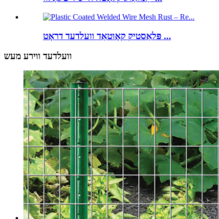
פּלאַסטיק קאָוטאַד וועלדעד דראָט ...
וועלדעד ווירע מעש