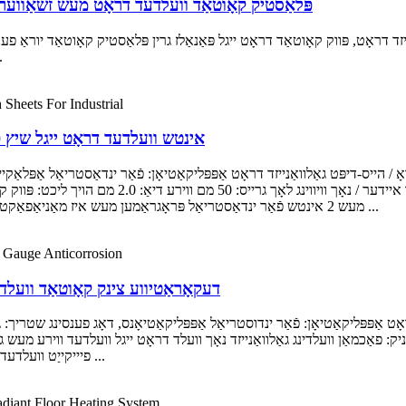
פּלאַסטיק קאָוטאַד וועלדעד דראָט מעש זשאַווער 
דראָט, פּווק קאָוטאַד דראָט ייגל פּאַנאַלז גרין פּלאַסטיק קאָוטאַד יוראַ פענ
דראָט און מי
Multi-Purpose Galvanized 2 אינטש וועלדעד דראָט י
ייס-דיפּט גאַלוואַנייזד דראָט אַפּפּליקאַטיאָן: פֿאַר ינדאַסטריאַל אַפּלאַק
אַקסעפּטאַד טיפּ: גאַלוואַנייזד איידער / נאָך וויווינג ל
מעש 2 אינטש פֿאַר ינדאַסטריאַל פּראָגראַמען מעש איז מאַניאַפאַקטשערד פון 2.00 מם גאַלוואַנייזד דראָט און איז הויך אין סטרען ...
דעקאָראַטיווע צינק קאָוטאַד וועלדעד שטאָל דראָט 
ט אַפּפּליקאַטיאָן: פֿאַר ינדוסטריאַל אַפּפּליקאַטיאָנס, דאָג פענסינג שטריך:
פיייקייַט וועלדעד מעש פּלויט איז געמאכט פון הויך קוואַליטעט נידעריק מאַשין ...