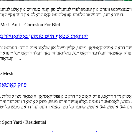
יסגעצייכנט ווערט און יגזעמפּלערי לעוועלס פון קונה סערוויס אין אַלע לעווע
דערפאַרונג, וויסנשאפטלעכע קוואַליטעט קאָנטראָלס און דעדאַקייטאַד מאַנשאַפֿט ינשורז גאַנץ דראָט ייגל סאַלושאַנז פֿאַר גלאבאלע אַפּלאַקיישאַן.
ייַזנוואַרג שטאָף הייס טונקען גאַלוואַנייזד 
 פּווק קאָוטאַד וועלדעד דראָט ייגל, גאַלוואַנייזד נאָך וועלד דראָט ייגל ייַזנוו
- קעראָוזשאַן פֿאַר בירד. רענטגענ 5 פט. 19-מאָס ייַזנוואַרג שטאָף פּראָ ...
פּווק קאָוטאַד האָמאַר נעטינ
 אינטש גאַלוואַנייזד דראָט. מעש, לאָבסטער נעטינג גאַלוואַנייזד ווירע מעש, פּווק קאָוטאַד 