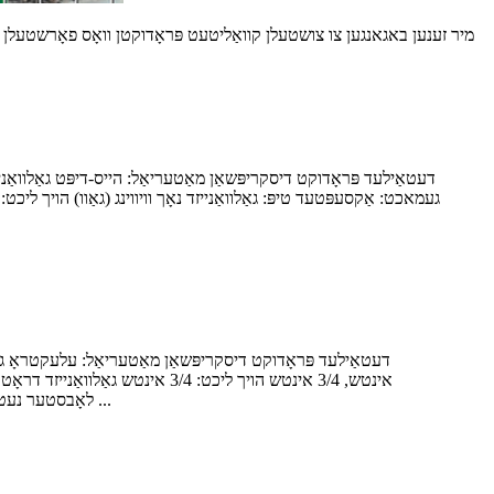
מיר זענען באגאנגען צו צושטעלן קוואַליטעט פּראָדוקטן וואָס פאָרשטעלן ו
געמאכט: אַקסעפּטעד טיפּ: גאַלוואַנייזד נאָך וויווינג (גאַוו) הויך ליכט:
אינטש, 3/4 אינטש הויך ליכט: 3/4
לאָבסטער נעטינג 3/4 אינטש 3/4 אינטש שווער פליכט האָמאַר וועלדעד דראָט מעש פּלויט איז אַ מין פון שטאַרק ייגל. א קאָראַגיישאַן סיטשוייטיד אין די ...