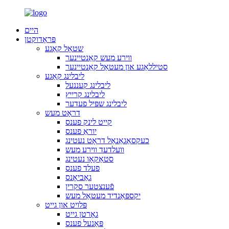
היים
פּראָדוקטן
שטאָל קאַגע
ווירע מעש קאַנטיינער
סטיללאַגע און מעטאַל קאַנטיינער
ליבלינג קאַגע
ליבלינג קעננעל
ליבלינג קרייץ
ליבלינג שפּיל פעדער
דראָט מעש
קייט לינק פענס
יוראַ פענס
כעקסאַגאַנאַל דראָט נעטינג
וועלדעד ווירע מעש
סטאַקאָו נעטינג
פעלד פענס
גאַביאָנס
פֿענצטער סקרין
יקספּאַנדיד מעטאַל מעש
פּלויט און גייט
גאָרטן גייט
פּאַנעל פענס