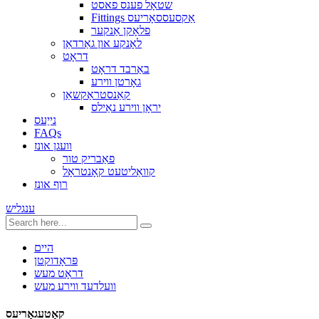
שטאָל פענס פאסט
Fittings אַקסעססאָריעס
פלאָקן אַנקער
לאָנקע און גאַרדאַן
דראָט
באַרבד דראָט
גאָרטן ווירע
קאַנסטראַקשאַן
יראָן ווירע נאַילס
נייַעס
FAQs
וועגן אונז
פאַבריק טור
קוואַליטעט קאָנטראָל
רוף אונז
ענגליש
היים
פּראָדוקטן
דראָט מעש
וועלדעד ווירע מעש
קאַטעגאָריעס