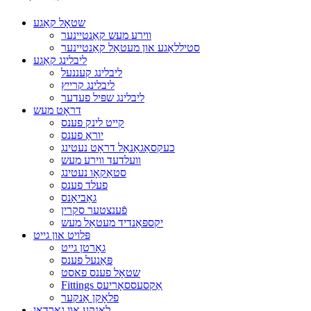
שטאָל קאַגע
ווירע מעש קאַנטיינער
סטיללאַגע און מעטאַל קאַנטיינער
ליבלינג קאַגע
ליבלינג קעננעל
ליבלינג קרייץ
ליבלינג שפּיל פעדער
דראָט מעש
קייט לינק פענס
יוראַ פענס
כעקסאַגאַנאַל דראָט נעטינג
וועלדעד ווירע מעש
סטאַקאָו נעטינג
פעלד פענס
גאַביאָנס
פֿענצטער סקרין
יקספּאַנדיד מעטאַל מעש
פּלויט און גייט
גאָרטן גייט
פּאַנעל פענס
שטאָל פענס פאסט
Fittings אַקסעססאָריעס
פלאָקן אַנקער
לאָנקע און גאַרדאַן