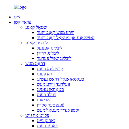
היים
פּראָדוקטן
שטאָל קאַגע
ווירע מעש קאַנטיינער
סטיללאַגע און מעטאַל קאַנטיינער
ליבלינג קאַגע
ליבלינג קעננעל
ליבלינג קרייץ
ליבלינג שפּיל פעדער
דראָט מעש
קייט לינק פענס
יוראַ פענס
כעקסאַגאַנאַל דראָט נעטינג
וועלדעד ווירע מעש
סטאַקאָו נעטינג
פעלד פענס
גאַביאָנס
פֿענצטער סקרין
יקספּאַנדיד מעטאַל מעש
פּלויט און גייט
גאָרטן גייט
פּאַנעל פענס