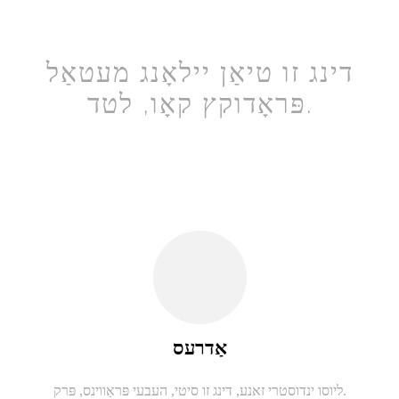
דינג זו טיאַן יילאָנג מעטאַל
פּראָדוקץ קאָו, לטד.
אַדרעס
ליוסו ינדוסטרי זאנע, דינג זו סיטי, העבעי פּראַווינס, פּרק.