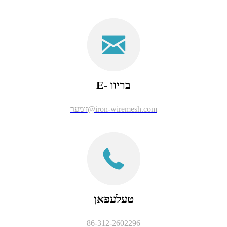
E- בריוו
זומער@iron-wiremesh.com
טעלעפאן
86-312-2602296