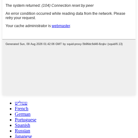
ענגליש
French
German
Portuguese
Spanish
Russian
Japanese