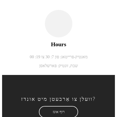
Hours
מאנטיק-פרייטאג: פון 7: 30 צו 19: 00
שבת,
זונטיק: פארשלאסן
וועלן צו אַרבעטן מיט אונדז?
רוף אונז