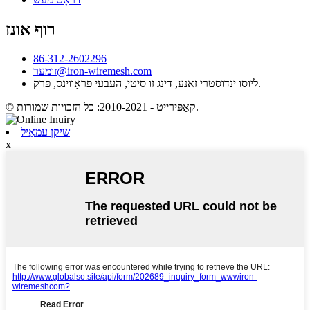
רוף אונז
86-312-2602296
זומער@iron-wiremesh.com
ליוסו ינדוסטרי זאנע, דינג זו סיטי, העבעי פּראַווינס, פּרק.
© קאַפּירייט - 2010-2021: כל הזכויות שמורות.
שיקן עמאַיל
x