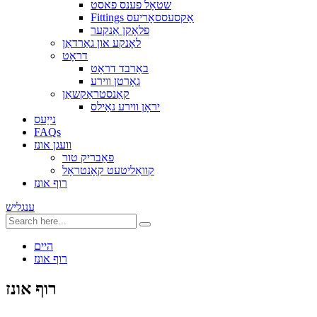
שטאָל פענס פאסט
Fittings אַקסעססאָריעס
פלאָקן אַנקער
לאָנקע און גאַרדאַן
דראָט
באַרבד דראָט
גאָרטן ווירע
קאַנסטראַקשאַן
יראָן ווירע נאַילס
נייַעס
FAQs
וועגן אונז
פאַבריק טור
קוואַליטעט קאָנטראָל
רוף אונז
ענגליש
היים
רוף אונז
רוף אונז