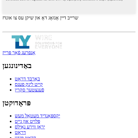
שרייב דיין אָנזאָג דאָ און שיקן עס צו אונדז
אָנפרעג פֿאַר פּרייז
באַדינונגען
באַרבד דראָט
קייט לינק פענס
פֿענצטער סקרין
פּראָדוקטן
יקספּאַנדיד מעטאַל מעש
פּלויט און גייט
יראָן ווירע נאַילס
דראָט
דראָט מעש