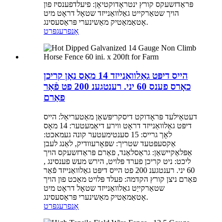
פּראַדזשעקס קורץ ינטראָדוקטיאָן: פיעלדפענסיז פון
הויך שטאַרקייט גאַלוואַנייזד שטאָל דראָט מיט
אָטאַמאַטיק מאַשינערי פּראַסעסינג.
אָנפרעג
פּרט
הייס דיפּט גאַלוואַנייזד 14 מאָס נאָן קריכן
כאָרס פענס 60 יני. רענטגענ 200 פט פֿאַר
פאַרם
דעטאַילעד פּראָדוקט דיסקריפּשאַן מאַטעריאַל: הייס
דיפּט גאַלוואַנייזד דראָט ווירע דיאַמעטער: 14 מאָס
לאָך גרייס: 15 סענטימעטער קונה געמאכט:
אַקסעפּטעד שטריך: שפּאָרעוודיק, לאַנג לעבן
אַפּלאַקיישאַן: גראַסלאַנד, פאַרם פּראַדזשעקס הויך
ליכט: ניט קריכן פערד פּלויט, הירש מעש פענסינג ,
60 יני. רענטגענ 200 פט הייס דיפּט גאַלוואַנייזד פֿאַר
פאַרם ניצן קורץ הקדמה: פעלד פּלויט מאַכט פון הויך
שטאַרקייַט גאַלוואַנייזד שטאָל דראָט מיט
אָטאַמאַטיק מאַשינערי פּראַסעסינג.
אָנפרעג
פּרט