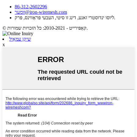
86-312-2602296
זומער@iron-wiremesh.com
ליוסו ינדוסטרי זאנע, דינג זו סיטי, העבעי פּראַווינס, פּרק.
© קאַפּירייט - 2010-2021: כל הזכויות שמורות.
שיקן עמאַיל
x