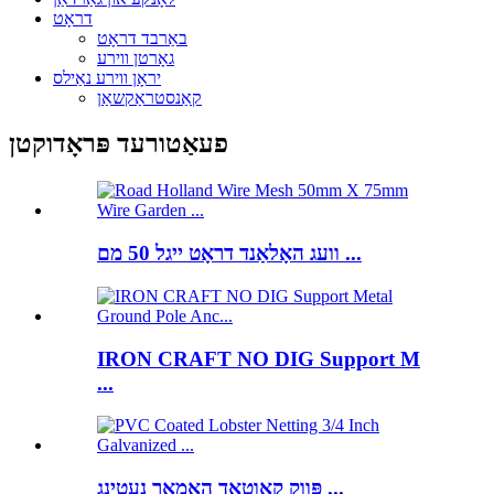
דראָט
באַרבד דראָט
גאָרטן ווירע
יראָן ווירע נאַילס
קאַנסטראַקשאַן
פעאַטורעד פּראָדוקטן
וועג האָלאַנד דראָט ייגל 50 מם ...
IRON CRAFT NO DIG Support M
...
פּווק קאָוטאַד האָמאַר נעטינג ...