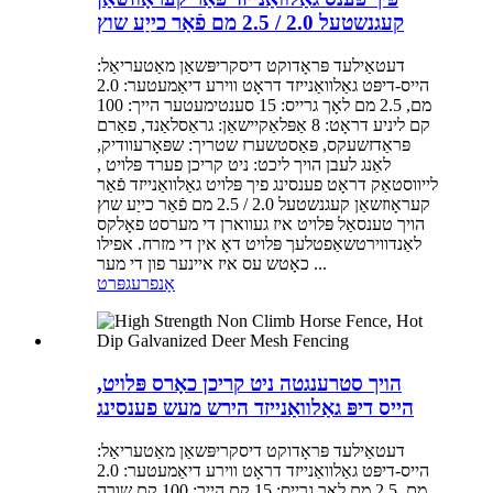
קעגנשטעל 2.0 / 2.5 מם פֿאַר כייַע שוץ
דעטאַילעד פּראָדוקט דיסקריפּשאַן מאַטעריאַל:
הייס-דיפּט גאַלוואַנייזד דראָט ווירע דיאַמעטער: 2.0
מם, 2.5 מם לאָך גרייס: 15 סענטימעטער הייך: 100
קם ליניע דראָט: 8 אַפּלאַקיישאַן: גראַסלאַנד, פאַרם
פּראַדזשעקס, פּאַסטשערז שטריך: שפּאָרעוודיק,
לאַנג לעבן הויך ליכט: ניט קריכן פערד פּלויט ,
לייווסטאַק דראָט פענסינג פיך פּלויט גאַלוואַנייזד פֿאַר
קעראָוזשאַן קעגנשטעל 2.0 / 2.5 מם פֿאַר כייַע שוץ
הויך טענסאַל פּלויט איז געווארן די מערסט פאָלקס
לאַנדווירטשאַפטלעך פּלויט דאָ אין די מזרח. אפילו
כאָטש עס איז איינער פון די מער ...
אָנפרעג
פּרט
הויך סטרענגטה ניט קריכן כאָרס פּלויט,
הייס דיפּ גאַלוואַנייזד הירש מעש פענסינג
דעטאַילעד פּראָדוקט דיסקריפּשאַן מאַטעריאַל:
הייס-דיפּט גאַלוואַנייזד דראָט ווירע דיאַמעטער: 2.0
מם, 2.5 מם לאָך גרייס: 15 קם הייך: 100 קם שורה