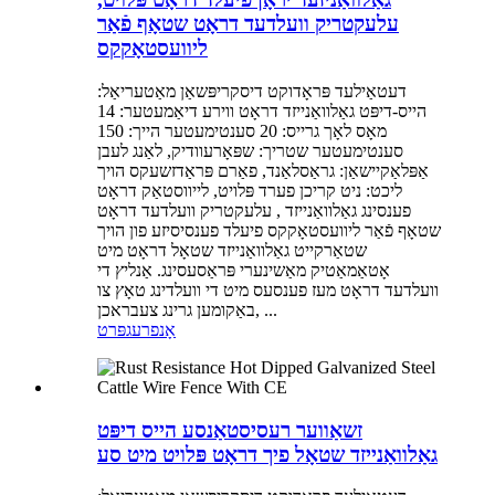
עלעקטריק וועלדעד דראָט שטאָף פֿאַר
ליוועסטאָקקס
דעטאַילעד פּראָדוקט דיסקריפּשאַן מאַטעריאַל:
הייס-דיפּט גאַלוואַנייזד דראָט ווירע דיאַמעטער: 14
מאָס לאָך גרייס: 20 סענטימעטער הייך: 150
סענטימעטער שטריך: שפּאָרעוודיק, לאַנג לעבן
אַפּלאַקיישאַן: גראַסלאַנד, פאַרם פּראַדזשעקס הויך
ליכט: ניט קריכן פערד פּלויט, לייווסטאַק דראָט
פענסינג גאַלוואַנייזד , עלעקטריק וועלדעד דראָט
שטאָף פֿאַר ליוועסטאָקקס פיעלד פענסיסיזע פון ​​הויך
שטאַרקייט גאַלוואַנייזד שטאָל דראָט מיט
אָטאַמאַטיק מאַשינערי פּראַסעסינג. אַנליץ די
וועלדעד דראָט מעז פענסעס מיט די וועלדינג טאָץ צו
באַקומען גרינג צעבראכן, ...
אָנפרעג
פּרט
זשאַווער רעסיסטאַנסע הייס דיפּט
גאַלוואַנייזד שטאָל פיך דראָט פּלויט מיט סע