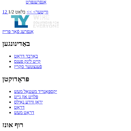
אָנפרעג
פּרט
ווייַטער>
>>
בלאַט 1/2
2
1
אָנפרעג פֿאַר פּרייז
באַדינונגען
באַרבד דראָט
קייט לינק פענס
פֿענצטער סקרין
פּראָדוקטן
יקספּאַנדיד מעטאַל מעש
פּלויט און גייט
יראָן ווירע נאַילס
דראָט
דראָט מעש
רוף אונז