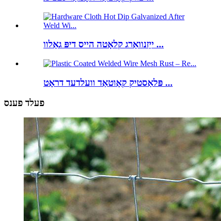
ייַזנוואַרג קלאָטה הייס דיפּ גאַלוו ...
פּלאַסטיק קאָוטאַד וועלדעד דראָט ...
פעלד פענס