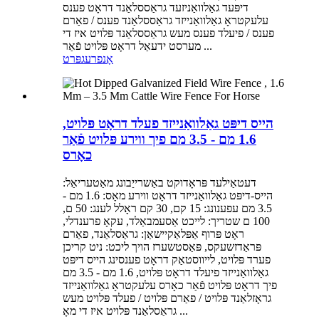
דיפּעד גאַלוואַניזעד גראַססלאַנד דראָט פענס
עלעקטראָ גאַלוואַנייזד גראַססלאַנד פענס / פאַרם
פענס / פיעלד פענס מעש גראַססלאַנד פּלויט איז די
מערסט ידעאַל דראָט פּלויט פֿאַר ...
אָנפרעג
פּרט
הייס דיפּט גאַלוואַנייזד פעלד דראָט פּלויט,
1.6 מם - 3.5 מם פיך ווירע פּלויט פֿאַר
כאָרס
דעטאַילעד פּראָדוקט באַשרייַבונג מאַטעריאַל:
הייס-דיפּט גאַלוואַנייזד דראָט ווירע מאָס: 1.6 מם -
3.5 מם עפענונג: 15 קם, 30 קם ראָלל לענג: 50 ם,
100 ם שטריך: לייכט אַסעמבאַלד, עקאָ פרענדלי,
ראָט פּרוף אַפּלאַקיישאַן: גראַסלאַנד, פאַרם
פּראַדזשעקס, פּאַסטשערז הויך ליכט: ניט קריכן
פערד פּלויט, לייווסטאַק דראָט פענסינג הייס דיפּט
גאַלוואַנייזד פיעלד דראָט פּלויט, 1.6 מם - 3.5 מם
פיך דראָט פּלויט פֿאַר כאָרס עלעקטראָ גאַלוואַנייזד
גראָזלאַנד פּלויט / פאַרם פּלויט / פעלד פּלויט מעש
גראַסלאַנד פּלויט איז די מאָ ...