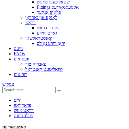
שטאָל פענס פאסט
Fittings אַקסעססאָריעס
פלאָקן אַנקער
לאָנקע און גאַרדאַן
דראָט
באַרבד דראָט
גאָרטן ווירע
קאַנסטראַקשאַן
יראָן ווירע נאַילס
נייַעס
FAQs
וועגן אונז
פאַבריק טור
קוואַליטעט קאָנטראָל
רוף אונז
ענגליש
היים
פּראָדוקטן
דראָט מעש
פעלד פענס
קאַטעגאָריעס