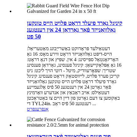
קיניגל גאַרד פיעלד דראָט פּלויט הייס טונקען
גאַלוואַנייזד פֿאַר גאַרדאַן 24 אין רענטגענ
50 פט
דעטאַילעד פּראָדוקט באַשרייַבונג מאַטעריאַל:
הייס-דיפּט גאַלוואַנייזד דראָט ווירע מאָס: 16 גאַ
האָריזאָנטאַל ספּייסינג: 4 אין. שפּיץ און דנאָ דראָט:
16 גאַ אַפּלאַקיישאַן: קיניגל פענסינג, גאַרדאַן פענסינג
שטריך: שפּאָרעוודיק, מיטל - דוטי הויך ליכט: ניט
קריכן פערד פּלויט, לייווסטאַק דראָט פענסינג קיניגל
גאַרד פיעלד דראָט פּלויט הייס טונקען גאַלוואַנייזד
פֿאַר גאָרטן 24 אין רענטגענ 50 פֿיס אַלגעמיינע
דעטאַילס: אויב ראַבאַץ און אנדערע וואַרמינץ
באַקומען צו דעם גאָרטן פון דיין היים צו באַטראַכטן
די TYL24in. רענטגענ 50 פֿיס ראַב ...
אָנפרעג
פּרט
פיך פענס גאַלוואַנייזד פֿאַר קעראָוזשאַן