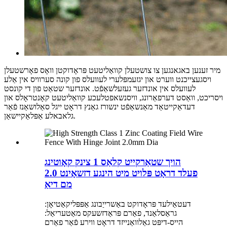
מיר זענען באגאנגען צו צושטעלן קוואַליטעט פּראָדוקטן וואָס פאָרשטעלן
ויסגעצייכנט ווערט און יגזעמפּלערי לעוועלס פון קונה סערוויס אין אַלע
לעוועלס אין אונדזער געזעלשאַפֿט. אונדזער שטאַט פון די קונסט
ויסריכט, וואַסט דערפאַרונג, וויסנשאפטלעכע קוואַליטעט קאָנטראָלס און
דעדאַקייטאַד מאַנשאַפֿט ינשורז גאַנץ דראָט ייגל סאַלושאַנז פֿאַר
גלאבאלע אַפּלאַקיישאַן.
הויך שטאַרקייט קלאַס 1 צינק קאָוטינג
פעלד דראָט פּלויט מיט הינגע דזשאָינט 2.0
מם דיאַ
דעטאַילעד פּראָדוקט באַשרייַבונג אַפּפּליקאַטיאָן:
גראַסלאַנד, פאַרם פּראַדזשעקס מאַטעריאַל:
הייס-דיפּט גאַלוואַנייזד דראָט ווירע פֿאַר פאַרם