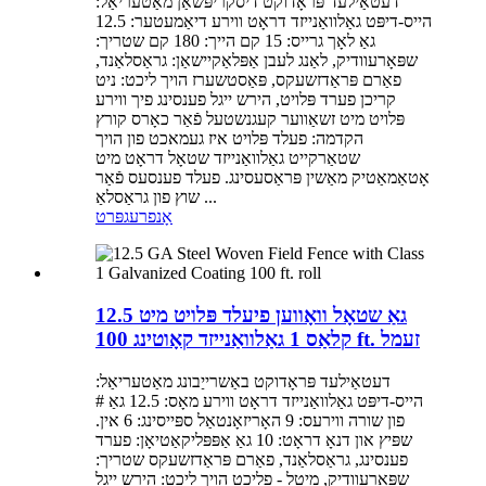
דעטאַילעד פּראָדוקט דיסקריפּשאַן מאַטעריאַל:
הייס-דיפּט גאַלוואַנייזד דראָט ווירע דיאַמעטער: 12.5
גאַ לאָך גרייס: 15 קם הייך: 180 קם שטריך:
שפּאָרעוודיק, לאַנג לעבן אַפּלאַקיישאַן: גראַסלאַנד,
פאַרם פּראַדזשעקס, פּאַסטשערז הויך ליכט: ניט
קריכן פערד פּלויט, הירש ייגל פענסינג פיך ווירע
פּלויט מיט זשאַווער קעגנשטעל פֿאַר כאָרס קורץ
הקדמה: פעלד פּלויט איז געמאכט פון הויך
שטאַרקייט גאַלוואַנייזד שטאָל דראָט מיט
אָטאַמאַטיק מאַשין פּראַסעסינג. פעלד פענסעס פֿאַר
שוץ פון גראַסלאַ ...
אָנפרעג
פּרט
12.5 גאַ שטאָל וואָווען פיעלד פּלויט מיט
קלאַס 1 גאַלוואַנייזד קאָוטינג 100 ft. זעמל
דעטאַילעד פּראָדוקט באַשרייַבונג מאַטעריאַל:
הייס-דיפּט גאַלוואַנייזד דראָט ווירע מאָס: 12.5 גאַ #
פון שורה ווירעס: 9 האָריזאָנטאַל ספּייסינג: 6 אין.
שפּיץ און דנאָ דראָט: 10 גאַ אַפּפּליקאַטיאָן: פערד
פענסינג, גראַסלאַנד, פאַרם פּראַדזשעקס שטריך:
שפּאָרעוודיק, מיטל - פליכט הויך ליכט: הירש ייגל