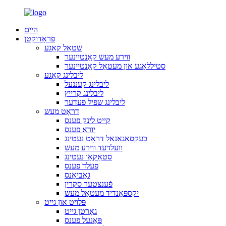
היים
פּראָדוקטן
שטאָל קאַגע
ווירע מעש קאַנטיינער
סטיללאַגע און מעטאַל קאַנטיינער
ליבלינג קאַגע
ליבלינג קעננעל
ליבלינג קרייץ
ליבלינג שפּיל פעדער
דראָט מעש
קייט לינק פענס
יוראַ פענס
כעקסאַגאַנאַל דראָט נעטינג
וועלדעד ווירע מעש
סטאַקאָו נעטינג
פעלד פענס
גאַביאָנס
פֿענצטער סקרין
יקספּאַנדיד מעטאַל מעש
פּלויט און גייט
גאָרטן גייט
פּאַנעל פענס