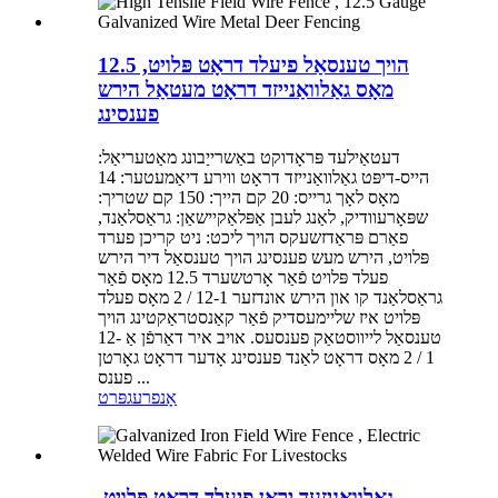
הויך טענסאַל פיעלד דראָט פּלויט, 12.5
מאָס גאַלוואַנייזד דראָט מעטאַל הירש
פענסינג
דעטאַילעד פּראָדוקט באַשרייַבונג מאַטעריאַל:
הייס-דיפּט גאַלוואַנייזד דראָט ווירע דיאַמעטער: 14
מאָס לאָך גרייס: 20 קם הייך: 150 קם שטריך:
שפּאָרעוודיק, לאַנג לעבן אַפּלאַקיישאַן: גראַסלאַנד,
פאַרם פּראַדזשעקס הויך ליכט: ניט קריכן פערד
פּלויט, הירש מעש פענסינג הויך טענסאַל דיר הירש
פעלד פּלויט פֿאַר אָרטשערד 12.5 מאָס פֿאַר
גראַסלאַנד קו און הירש אונדזער 12-1 / 2 מאָס פעלד
פּלויט איז שליימעסדיק פֿאַר קאַנסטראַקטינג הויך
טענסאַל לייווסטאַק פענסעס. אויב איר דאַרפֿן אַ 12-
1 / 2 מאָס דראָט לאַנד פענסינג אָדער דראָט גאָרטן
פענס ...
אָנפרעג
פּרט
גאַלוואַניזעד יראָן פיעלד דראָט פּלויט,