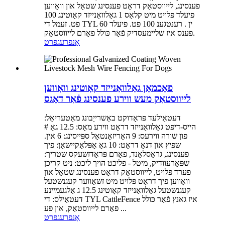
פענסינג, לייווסטאַק דראָט פענסינג שטאָל און וואָווען
פיעלד פּלויט מיט קלאַס 1 גאַלוואַנייזד קאָוטינג 100
פט. זעמל די TYL 60 ין . רענטגענ 100 פט. פיעלד
פענס איז שליימעסדיק פֿאַר כּולל פאַרם לייווסטאַק.
אָנפרעג
פּרט
פאַכמאַן גאַלוואַנייזד קאָוטינג וואָווען
לייווסטאַק מעש ווירע פענסינג פֿאַר דאָגס
דעטאַילעד פּראָדוקט באַשרייַבונג מאַטעריאַל:
הייס-דיפּט גאַלוואַנייזד דראָט ווירע מאָס: 12.5 גאַ #
פון שורה ווירעס: 9 האָריזאָנטאַל ספּייסינג: 6 אין.
שפּיץ און דנאָ דראָט: 10 גאַ אַפּלאַקיישאַן: פיך
פענסינג, גראַסלאַנד, פאַרם פּראַדזשעקס שטריך:
שפּאָרעוודיק, מיטל - פליכט הויך ליכט: ניט קריכן
פערד פּלויט, לייווסטאַק דראָט פענסינג שטאָל און
וואָווען פיך דראָט פּלויט מיט זשאַווער קעגנשטעל
קעגנשטעל גאַלוואַנייזד קאָוטינג 12.5 ג אַלגעמיינע
דעטאַילס: די TYL CattleFence איז גאנץ פֿאַר כּולל
פאַרם לייווסטאַק, און פע ...
אָנפרעג
פּרט