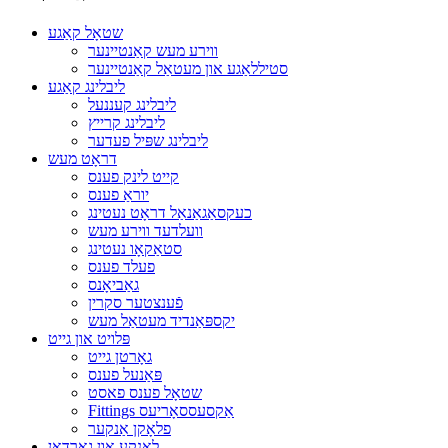
שטאָל קאַגע
ווירע מעש קאַנטיינער
סטיללאַגע און מעטאַל קאַנטיינער
ליבלינג קאַגע
ליבלינג קעננעל
ליבלינג קרייץ
ליבלינג שפּיל פעדער
דראָט מעש
קייט לינק פענס
יוראַ פענס
כעקסאַגאַנאַל דראָט נעטינג
וועלדעד ווירע מעש
סטאַקאָו נעטינג
פעלד פענס
גאַביאָנס
פֿענצטער סקרין
יקספּאַנדיד מעטאַל מעש
פּלויט און גייט
גאָרטן גייט
פּאַנעל פענס
שטאָל פענס פאסט
Fittings אַקסעססאָריעס
פלאָקן אַנקער
לאָנקע און גאַרדאַן