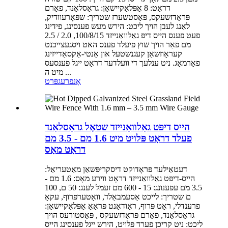
דראָט: 8 אַפּלאַקיישאַן: גראַסלאַנד, פאַרם
פּראַדזשעקס, פּאַסטשערז שטריך: שפּאָרעוודיק,
לאַנג לעבן הויך ליכט: הירש מעש פענסינג, פידינג
פעט פענס הייס דיפּ גאַלוואַנייזד 100/8/15, 2.0 / 2.5
מם פֿאַר הויך שוץ פיעלד פענס האט ויסגעצייכנט
קעראָוזשאַן קעגנשטעל און אַנטי-אַקסאַדייזינג
פאַרמאָג. ניט ענלעך די וועלדעד דראָט ייגל פענסעס
מיט ה ...
אָנפרעג
פּרט
הייס דיפּט גאַלוואַנייזד שטאָל גראַסלאַנד
פעלד דראָט פּלויט מיט 1.6 מם - 3.5 מם
דראָט מאָס
דעטאַילעד פּראָדוקט דיסקריפּשאַן מאַטעריאַל:
הייס-דיפּט גאַלוואַנייזד דראָט ווירע מאָס: 1.6 מם -
3.5 מם עפענונג: 15 - 600 מם זעמל לענג: 50 ם, 100
ם שטריך: לייכט אַסעמבאַלד, וואָטערפּרוף, עקאָ
פרענדלי, ראָט פּרוף, ראָודאַנט פּראָאָ אַפּלאַקיישאַן:
גראַסלאַנד, פאַרם פּראַדזשעקס , פּאַסטורעס הויך
ליכט: ניט קריכן פערד פּלויט, הירש ייגל פענסינג הייס