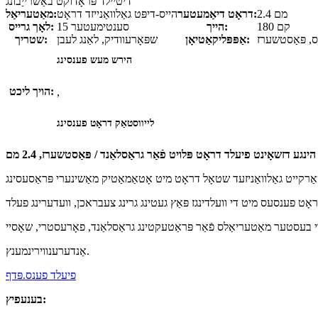
דיטיילד פּראָדוקט באַשרייַבונג
2.4 מם
דראָט דיאַמעטער:
הייס-דיפּט גאַלוואַנייזד דראָט
מאַטעריאַל:
180 קם
הייך:
15 סענטימעטער
לאָך גרייס:
ס, פּאַסטשערז
אַפּפּליקאַטיאָן:
שפּאָרעוודיק, לאַנג לעבן
שטריך:
הירש מעש פענסינג
הויך ליכט:
,
לייווסטאַק דראָט פענסינג
ינגע דזשאָינט פיעלד דראָט פּלויט פֿאַר גראַסלאַנד / פּאַסטשערז, 2.4 מם
אָט פענסעס מיט די וועלדינגז פּאַץ געטינג גרינג צעבראכן, וועדערינג פעלד
י בעסטער מאַטעריאַלס פֿאַר פּראַטעקטינג גראַסלאַנד, פאָרעסטרי, שאָסיי
אַנדערענווירינמענץ.
פיעלד פענס.פּדף
בענעפיץ: