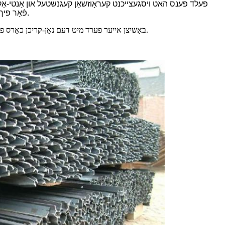
פעלד פענס האט ויסגעצייכנט קעראָוזשאַן קעגנשטעל און אַנטי-אַקסא
פֿאַר פיך זענען שטענדיק אייביק אינסטאַלירן און מאַכן די בעסטער מאַטעריאַלס פֿאַר פּראַטעקטינג גראַסלאַנד, פאָראַסטרי, שאָסיי און ינווייראַנמאַנץ.
באַשיצן אייער פערד מיט דעם נאָן-קריכן כאָרס פענס. עס איז דיזיינד צו זיין גלאַט אויף ביידע זייטן פון דעם פּלויט, אַזוי אַז די שמאָל ווערטיקאַל ייגל וועט פאַרמייַדן דיין פערד צו גיין אַראָפּ אָדער סטעפּינג.