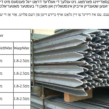
ַדייזינג פאַרמאָג. ניט ענלעך די וועלדעד דראָט ייגל פענסעס מיט די ו
er
eftWire
WarpWire
1.8-2.5מם
8-2.5
1.8-2.5מם
8-2.5
1.8-2.5מם
8-2.5
1.8-2.5מם
8-2.5