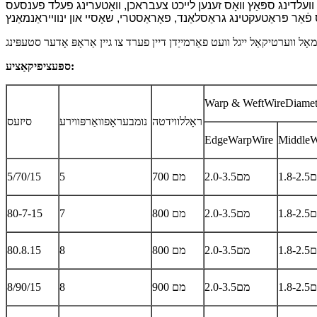
ועלדינג ספּאַץ וואָס זענען לייכט צעבראכן, וואָטערינג פעלד פענסעס
ספּעציפיקאַציע:
Warp & WeftWireDiamet
ראָללווידטה
נומבעראָפוואַרפּווירע
סיזעס
EdgeWarpWire
MiddleW
1.מם
2.0-3.5מם
700 מם
5
5/70/15
1.מם
2.0-3.5מם
800 מם
7
80-7-15
1.מם
2.0-3.5מם
800 מם
8
80.8.15
1.מם
2.0-3.5מם
900 מם
8
8/90/15