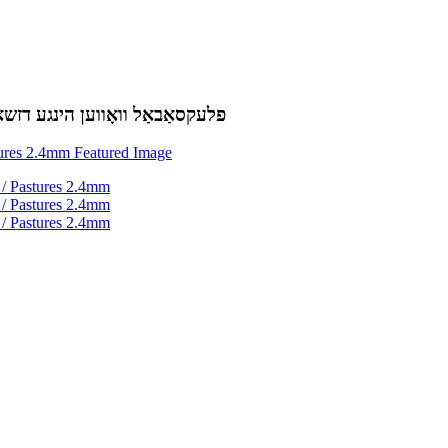
פלעקסאַבאַל וואָווען הינגע דזשאָינ