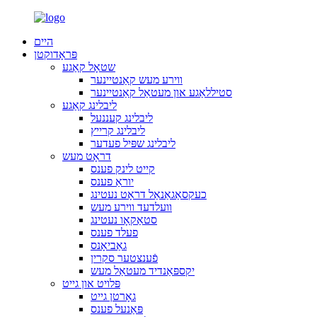
היים
פּראָדוקטן
שטאָל קאַגע
ווירע מעש קאַנטיינער
סטיללאַגע און מעטאַל קאַנטיינער
ליבלינג קאַגע
ליבלינג קעננעל
ליבלינג קרייץ
ליבלינג שפּיל פעדער
דראָט מעש
קייט לינק פענס
יוראַ פענס
כעקסאַגאַנאַל דראָט נעטינג
וועלדעד ווירע מעש
סטאַקאָו נעטינג
פעלד פענס
גאַביאָנס
פֿענצטער סקרין
יקספּאַנדיד מעטאַל מעש
פּלויט און גייט
גאָרטן גייט
פּאַנעל פענס