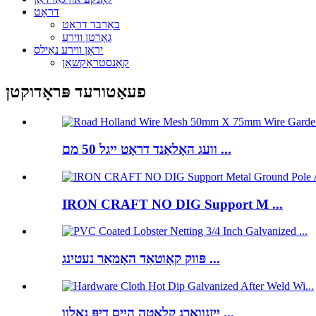
דראָט
באַרבד דראָט
גאָרטן ווירע
יראָן ווירע נאַילס
קאַנסטראַקשאַן
פעאַטורעד פּראָדוקטן
וועג האָלאַנד דראָט ייגל 50 מם ...
IRON CRAFT NO DIG Support M ...
פּווק קאָוטאַד האָמאַר נעטינג ...
ייַזנוואַרג קלאָטה הייס דיפּ גאַלוו ...