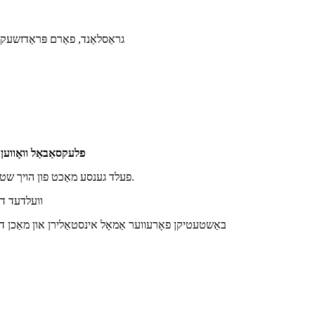
גראַסלאַנד, פאַרם פּראַדזשעק
פלעקסאַבאַל וואָווען ה
פעלד גענסע מאַכט פון הויך שטאַרקייט גאַלוואַניזעד שטאָל דראָט מיט אָטאַמאַטיק מאַשינערי פּראַסעסינג.
וועלדעד דר
באַשטעטיקן פאָרעווער אַמאָל אינסטאַלירן און מאַכן ד