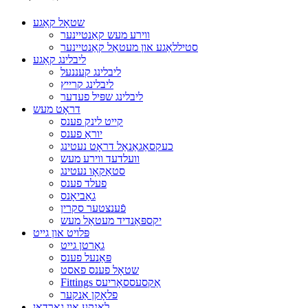
שטאָל קאַגע
ווירע מעש קאַנטיינער
סטיללאַגע און מעטאַל קאַנטיינער
ליבלינג קאַגע
ליבלינג קעננעל
ליבלינג קרייץ
ליבלינג שפּיל פעדער
דראָט מעש
קייט לינק פענס
יוראַ פענס
כעקסאַגאַנאַל דראָט נעטינג
וועלדעד ווירע מעש
סטאַקאָו נעטינג
פעלד פענס
גאַביאָנס
פֿענצטער סקרין
יקספּאַנדיד מעטאַל מעש
פּלויט און גייט
גאָרטן גייט
פּאַנעל פענס
שטאָל פענס פאסט
Fittings אַקסעססאָריעס
פלאָקן אַנקער
לאָנקע און גאַרדאַן