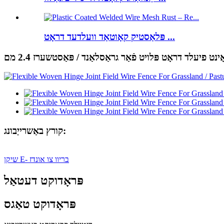
פּלאַסטיק קאָוטאַד וועלדעד דראָט ...
ט פיעלד דראָט פּלויט פֿאַר גראַסלאַנד / פּאַסטשערז 2.4 מם
קורץ באַשרייַבונג:
שיקן E- בריוו צו אונדז
פּראָדוקט דעטאַל
פּראָדוקט טאַגס