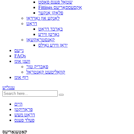
שטאָל פענס פאסט
Fittings אַקסעססאָריעס
פלאָקן אַנקער
לאָנקע און גאַרדאַן
דראָט
באַרבד דראָט
גאָרטן ווירע
קאַנסטראַקשאַן
יראָן ווירע נאַילס
נייַעס
FAQs
וועגן אונז
פאַבריק טור
קוואַליטעט קאָנטראָל
רוף אונז
ענגליש
היים
פּראָדוקטן
דראָט מעש
פעלד פענס
קאַטעגאָריעס