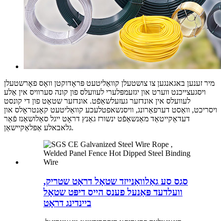
מיר זענען באגאנגען צו צושטעלן קוואַליטעט פּראָדוקטן וואָס פאָרשטעלן
ויסגעצייכנט ווערט און יגזעמפּלערי לעוועלס פון קונה סערוויס אין אַלע
לעוועלס אין אונדזער געזעלשאַפֿט. אונדזער שטאַט פון די קונסט
ויסריכט, וואַסט דערפאַרונג, וויסנשאפטלעכע קוואַליטעט קאָנטראָלס און
דעדאַקייטאַד מאַנשאַפֿט ינשורז גאַנץ דראָט ייגל סאַלושאַנז פֿאַר
גלאבאלע אַפּלאַקיישאַן.
סגס סע גאַלוואַנייזד שטאָל דראָט שטריק,
וועלדעד פּאַנעל פענס הייס דיפּט שטאָל
ביינדינג דראָט