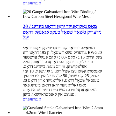
אָנפרעג
פּרט
20 מאָס גאַלוואַנייזד יראָן דראָט בינדינג /
נידעריק טשאַד שטאָל כעקסאַגאַנאַל דראָט
ייגל
דעטאַילעד פּראָדוקט דיסקריפּשאַן מאַטעריאַל:
נידעריק טשאַד שטאָל, ק 195 דראָט דיאַ: BWG20
צינק קורס: 15 ג / סקם -60 ג / סקם פּעקל: ערשטער
פּע פילם, דערנאָך העסיאַן אָדער וואָווען זעקל
אַפּלאַקיישאַן: וויווינג מעש, ביינדינג דראָט,
קאַנסטראַקשאַן ניצן שפּול וואָג: 5 קג / שפּול, 10 קג /
שפּול, 25 קג / שפּול, 50 קג / שפּול הויך ליכט: הויך
טענסאַל שטאָל דראָט, גאַלוואַנייזד אייַזן דראָט 20
מאָס גאַלוואַניזעד יראָן דראָט בינדינג פֿאַר
כעקסאַגאַנאַל ווירע מעש הייס דיפּט עס איז אָפט
געניצט אין קאַנסטראַקשאַן, בויען ...
אָנפרעג
פּרט