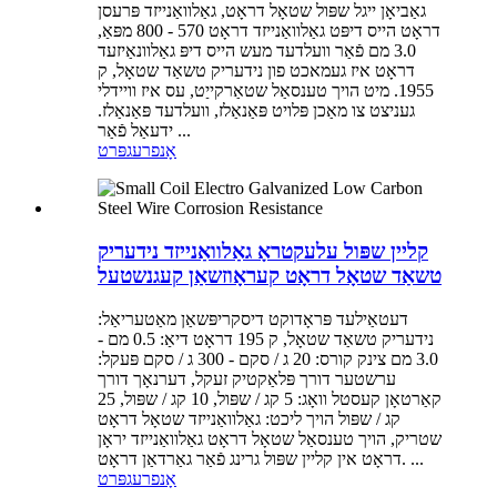
גאַביאָן ייגל שפּול שטאָל דראָט, גאַלוואַנייזד פּרעסן
דראָט הייס דיפּט גאַלוואַנייזד דראָט 570 - 800 מפּאַ,
3.0 מם פֿאַר וועלדעד מעש הייס דיפּ גאַלוונאַיזעד
דראָט איז געמאכט פון נידעריק טשאַד שטאָל, ק
1955. מיט הויך טענסאַל שטאַרקייַט, עס איז וויידלי
געניצט צו מאַכן פּלויט פּאַנאַלז, וועלדעד פּאַנאַלז.
ידעאַל פֿאַר ...
אָנפרעג
פּרט
קליין שפּול עלעקטראָ גאַלוואַנייזד נידעריק
טשאַד שטאָל דראָט קעראָוזשאַן קעגנשטעל
דעטאַילעד פּראָדוקט דיסקריפּשאַן מאַטעריאַל:
נידעריק טשאַד שטאָל, ק 195 דראָט דיאַ: 0.5 מם -
3.0 מם צינק קורס: 20 ג / סקם - 300 ג / סקם פּעקל:
ערשטער דורך פּלאַקטיק זעקל, דערנאָך דורך
קאַרטאָן קעסטל וואָג: 5 קג / שפּול, 10 קג / שפּול, 25
קג / שפּול הויך ליכט: גאַלוואַנייזד שטאָל דראָט
שטריק, הויך טענסאַל שטאָל דראָט גאַלוואַנייזד יראָן
דראָט אין קליין שפּול גרינג פֿאַר גאַרדאַן דראָט. ...
אָנפרעג
פּרט