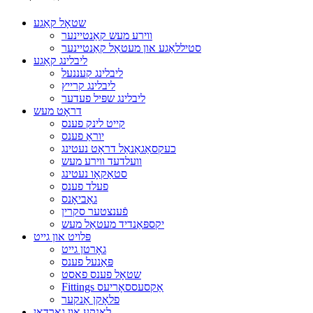
שטאָל קאַגע
ווירע מעש קאַנטיינער
סטיללאַגע און מעטאַל קאַנטיינער
ליבלינג קאַגע
ליבלינג קעננעל
ליבלינג קרייץ
ליבלינג שפּיל פעדער
דראָט מעש
קייט לינק פענס
יוראַ פענס
כעקסאַגאַנאַל דראָט נעטינג
וועלדעד ווירע מעש
סטאַקאָו נעטינג
פעלד פענס
גאַביאָנס
פֿענצטער סקרין
יקספּאַנדיד מעטאַל מעש
פּלויט און גייט
גאָרטן גייט
פּאַנעל פענס
שטאָל פענס פאסט
Fittings אַקסעססאָריעס
פלאָקן אַנקער
לאָנקע און גאַרדאַן