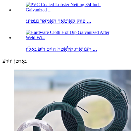
פּווק קאָוטאַד האָמאַר נעטינג ...
ייַזנוואַרג קלאָטה הייס דיפּ גאַלוו ...
גאָרטן ווירע