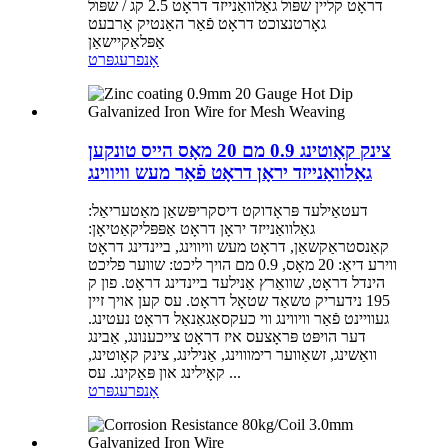
דראָט קליין שפּול גאַלוואַנייזד דראָט 2.5 קג / שפּול
גאָרטנצוכט דראָט פֿאַר האַנטיק אַרבעט
אַפּלאַקיישאַן
אָנפרעג
פּרט
צינק קאָוטינג 0.9 מם 20 מאָס הייס טונקען
גאַלוואַנייזד יראָן דראָט פֿאַר מעש וויווינג
דעטאַילעד פּראָדוקט דיסקריפּשאַן מאַטעריאַל:
גאַלוואַנייזד יראָן דראָט אַפּפּליקאַטיאָן:
קאַנסטראַקשאַן, דראָט מעש וויווינג, ביינדינג דראָט
ווירע דיאַ: 20 מאָס, 0.9 מם הויך ליכט: שווער פליכט
הינדל דראָט, שוואַרץ אַנילעד ביינדינג דראָט. פון ק
195 נידעריק טשאַד שטאָל דראָט. עס קען אויך זיין
געוויינט פֿאַר וויווינג ווי כעקסאַגאַנאַל דראָט נעטינג.
דער הויפּט פּראָצעס איז דראָט צייכענונג, אַבינג
וואַשינג, זשאַווער רימוווינג, אַנילינג, צינק קאָוטינג,
קאָילינג און פּאַקינג. עס ...
אָנפרעג
פּרט