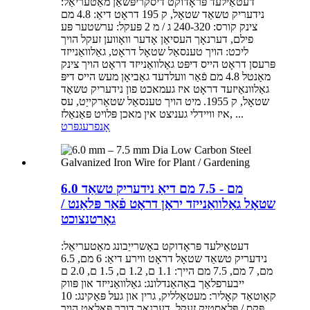
דעטאַילעד פּראָדוקט דיסקריפּשאַן מאַטעריאַל:
נידעריק טשאַד שטאָל, ק 195 דראָט דיאַ: 4.8 מם
צינק קורס: 240-320 ג / מ 2 פּעקל: ערשטער פּע
פילם, דערנאָך העסיאַן אָדער וואָווען זעקל הויך
ליכט: הויך טענסאַל שטאָל דראָט, גאַלוואַנייזד
פּרעסן דראָט הייס דיפּט גאַלוואַנייזד דראָט הויך צינק
מאַנטל 4.8 מם פֿאַר וועלדעד גאַביאָן מעש הייס דיפּ
גאַלוונאַיזעד דראָט איז געמאכט פון נידעריק טשאַד
שטאָל, ק 1955. מיט הויך טענסאַל שטאַרקייַט, עס
איז וויידלי געניצט אין מאכן פּלויט פּאַנאַלז, ...
אָנפרעג
פּרט
6.0 מם - 7.5 מם דיאַ נידעריק טשאַד
שטאָל גאַלוואַנייזד יראָן דראָט פֿאַר פּלאַנט /
גאָרטנצוכט
דעטאַילעד פּראָדוקט באַשרייַבונג מאַטעריאַל:
נידעריק טשאַד שטאָל דראָט ווירע דיאַ: 6 מם, 6.5
מם, 7 מם, 7.5 מם הייך: 1.1 ם, 1.2 ם, 1.5 ם, 2.0 ם
ייבערפלאַך באַהאַנדלונג: גאַלוואַנייזד און פּווק
קאָוטאַד קאָליר: מעטאַלליק, גרין און געל פּאַקינג: 10
פּקס / פּלאַסטיק זעקל, דערנאָך דורך פּאַלאַט הויך