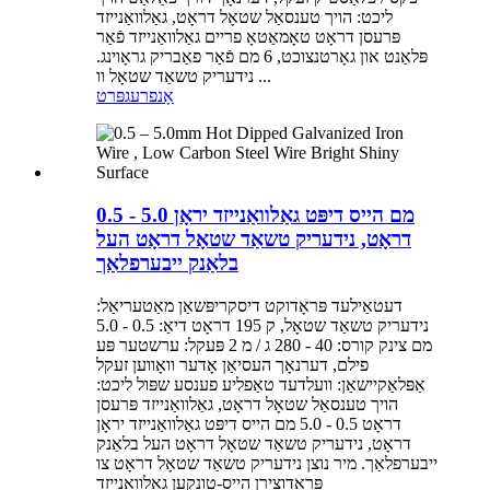
ליכט: הויך טענסאַל שטאָל דראָט, גאַלוואַנייזד
פּרעסן דראָט טאָמאַטאָ פריים גאַלוואַנייזד פֿאַר
פּלאַנט און גאָרטנצוכט, 6 מם פֿאַר פאַבריק גראָוינג.
נידעריק טשאַד שטאָל וו ...
אָנפרעג
פּרט
0.5 - 5.0 מם הייס דיפּט גאַלוואַנייזד יראָן
דראָט, נידעריק טשאַד שטאָל דראָט העל
בלאַנק ייבערפלאַך
דעטאַילעד פּראָדוקט דיסקריפּשאַן מאַטעריאַל:
נידעריק טשאַד שטאָל, ק 195 דראָט דיאַ: 0.5 - 5.0
מם צינק קורס: 40 - 280 ג / מ 2 פּעקל: ערשטער פּע
פילם, דערנאָך העסיאַן אָדער וואָווען זעקל
אַפּלאַקיישאַן: וועלדעד טאַפליע פענסע שפּול ליכט:
הויך טענסאַל שטאָל דראָט, גאַלוואַנייזד פּרעסן
דראָט 0.5 - 5.0 מם הייס דיפּט גאַלוואַנייזד יראָן
דראָט, נידעריק טשאַד שטאָל דראָט העל בלאַנק
ייבערפלאַך. מיר נוצן נידעריק טשאַד שטאָל דראָט צו
פּראָדוצירן הייס-טונקען גאַלוואַנייזד