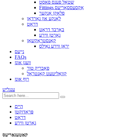
שטאָל פענס פאסט
Fittings אַקסעססאָריעס
פלאָקן אַנקער
לאָנקע און גאַרדאַן
דראָט
באַרבד דראָט
גאָרטן ווירע
קאַנסטראַקשאַן
יראָן ווירע נאַילס
נייַעס
FAQs
וועגן אונז
פאַבריק טור
קוואַליטעט קאָנטראָל
רוף אונז
ענגליש
היים
פּראָדוקטן
דראָט
גאָרטן ווירע
קאַטעגאָריעס