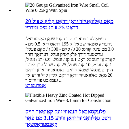
20 מאָס גאַלוואַנייזד יראָן דראָט קליין שפּול
דראָט 0.25 קג מיט ומדריי
דעטאַילעד פּראָדוקט דיסקריפּשאַן מאַטעריאַל:
נידעריק טשאַד שטאָל, ק 195 דראָט דיאַ: 0.5 מם -
3.0 מם צינק קורס: 20 ג / סקם - 300 ג / סקם פּעקל:
ערשטער דורך פּלאַקטיק זעקל, דערנאָך דורך
קאַרטאָן קעסטל וואָג: 0.1 קג / זעמל, 0.25 קג / זעמל,
1 קג / זעמל, 10 קג / שפּול, 25 קג / שפּול הויך ליכט:
הויך טענסאַל שטאָל דראָט, גאַלוואַנייזד אייַזן דראָט
20 מאָס גאַלוואַנייזד יראָן דראָט קליין קויל ווירע איז
געמאכט פון הייס ד ...
אָנפרעג
פּרט
פלעקסאַבאַל העאַווי זינק קאָוטאַד הייס
דיפּט גאַלוואַנייזד יראָן ווירע 3.15 מם פֿאַר
קאַנסטראַקשאַן