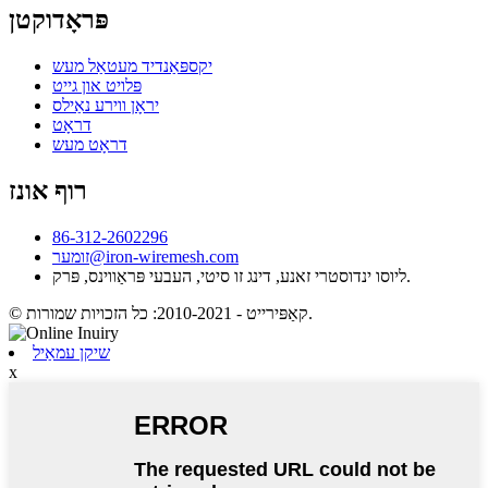
פּראָדוקטן
יקספּאַנדיד מעטאַל מעש
פּלויט און גייט
יראָן ווירע נאַילס
דראָט
דראָט מעש
רוף אונז
86-312-2602296
זומער@iron-wiremesh.com
ליוסו ינדוסטרי זאנע, דינג זו סיטי, העבעי פּראַווינס, פּרק.
© קאַפּירייט - 2010-2021: כל הזכויות שמורות.
שיקן עמאַיל
x