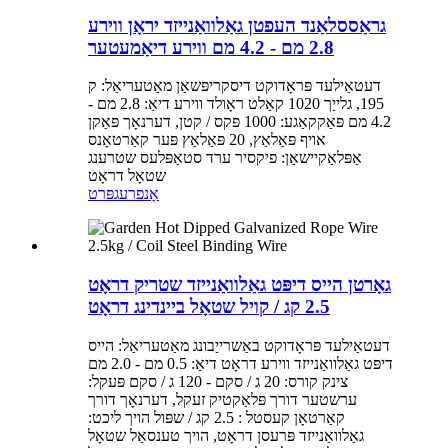
גראַססלאַנד העפטן גאַלוואַנייזד יראָן ווירע
2.8 מם - 4.2 מם ווירע דיאַמעטער
דעטאַילעד פּראָדוקט דיסקריפּשאַן מאַטעריאַל: ק
195, גלייַך 1020 קאַלט ראָולד ווירע דיאַ: 2.8 מם -
4.2 מם פּאַקקאַגע: 1000 פּקס / קטן, דערנאָך פּאַקן
אויף פּאַלאַץ, 20 פּאַלאַץ פּער קאַרטאָנס
אַפּלאַקיישאַן: פיקסיר ערד סטאַפּלעס שטרענג
שטאָל דראָט
אָנפרעג
פּרט
גאָרטן הייס דיפּט גאַלוואַנייזד שטריק דראָט
2.5 קג / קויל שטאָל ביינדינג דראָט
דעטאַילעד פּראָדוקט באַשרייַבונג מאַטעריאַל: הייס
דיפּט גאַלוואַנייזד ווירע דראָט דיאַ: 0.5 מם - 2.0 מם
צינק קורס: 20 ג / סקם - 120 ג / סקם פּעקל:
ערשטער דורך פּלאַקטיק זעקל, דערנאָך דורך
קאַרטאָן קעסטל : 2.5 קג / שפּול הויך ליכט:
גאַלוואַנייזד פּרעסן דראָט, הויך טענסאַל שטאָל