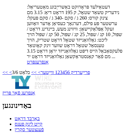
דעטאַילעד פּראָדוקט באַשרייַבונג מאַטעריאַל:
נידעריק טשאַד שטאָל, ק 195 דראָט דיאַ: 3.15 מם
צינק קורס: 260 ג / סקם -340 ג / סקם פּעקל:
ערשטער פּע פילם, דערנאָך כעסיאַן אָדער וואָווען
זעקל אַפּלאַקיישאַן: וויווינג מעש, ביינדינג דראָט /
שפּול, 10 קג / שפּול, 25 קג / שפּול, 50 קג / שפּול הויך
ליכט: גאַלוואַנייזד שטאָל דראָט שטריק, הויך
טענסאַל שטאָל דראָט שווער זינק קאָוטאַד
פלעקסאַבאַל הייס דיפּט גאַלוואַנייזד יראָן דראָט 3.15
מם פֿאַר קאַנסטראַקשאַן גאַלוואַנייזד דראָט יר ...
אָנפרעג
פּרט
<פרייַערדיק
6
5
4
3
2
1
ווייַטער>
>>
בלאַט 3/6
<<
אָנפרעג פֿאַר פּרייז
באַדינונגען
באַרבד דראָט
קייט לינק פענס
פֿענצטער סקרין