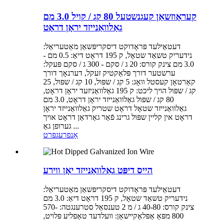
קעראָוזשאַן קעגנשטעל 80 קג / קויל 3.0 מם
גאַלוואַנייזד יראָן דראָט
דעטאַילעד פּראָדוקט דיסקריפּשאַן מאַטעריאַל:
נידעריק טשאַד שטאָל, ק 195 דראָט דיאַ: 0.5 מם -
3.0 מם צינק קורס: 20 ג / סקם - 300 ג / סקם פּעקל:
ערשטער דורך פּלאַקטיק זעקל, דערנאָך דורך
קאַרטאָן קעסטל וואָג: 5 קג / שפּול, 10 קג / שפּול, 25
קג / שפּול הויך ליכט: ק 195 גאַלוואַניזעד יראָן דראָט,
80 קג / שפּול גאַלוואַנייזד יראָן דראָט, 3.0 מם
גאַלוואַנייזד שטאָל דראָט שטריק גאַלוואַנייזד יראָן
דראָט אין קליין שפּול גרינג פֿאַר גאַרדאַן דראָט אויך
גערופן גאַ ...
אָנפרעג
פּרט
הייס דיפּט גאַלוואַנייזד יאָן ווירע
דעטאַילעד פּראָדוקט דיסקריפּשאַן מאַטעריאַל:
נידעריק טשאַד שטאָל, ק 195 דראָט דיאַ: 3.0 מם
צינק קורס: 40-80 ג / מ 2 טענסאַל סטרענגטה: 570-
800 מפּאַ אַפּלאַקיישאַן: וועלדעד טאַפליע פּלויט,