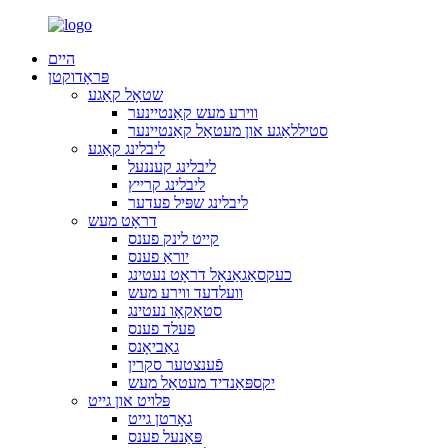
היים
פּראָדוקטן
שטאָל קאַגע
ווירע מעש קאַנטיינער
סטיללאַגע און מעטאַל קאַנטיינער
ליבלינג קאַגע
ליבלינג קעננעל
ליבלינג קרייץ
ליבלינג שפּיל פעדער
דראָט מעש
קייט לינק פענס
יוראַ פענס
כעקסאַגאַנאַל דראָט נעטינג
וועלדעד ווירע מעש
סטאַקאָו נעטינג
פעלד פענס
גאַביאָנס
פֿענצטער סקרין
יקספּאַנדיד מעטאַל מעש
פּלויט און גייט
גאָרטן גייט
פּאַנעל פענס