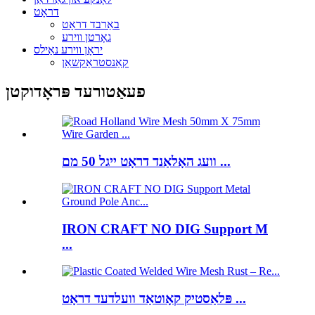
דראָט
באַרבד דראָט
גאָרטן ווירע
יראָן ווירע נאַילס
קאַנסטראַקשאַן
פעאַטורעד פּראָדוקטן
וועג האָלאַנד דראָט ייגל 50 מם ...
IRON CRAFT NO DIG Support M
...
פּלאַסטיק קאָוטאַד וועלדעד דראָט ...