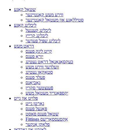
שטאָל קאַגע
ווירע מעש קאַנטיינער
סטיללאַגע און מעטאַל קאַנטיינער
ליבלינג קאַגע
ליבלינג קעננעל
ליבלינג קרייץ
ליבלינג שפּיל פעדער
דראָט מעש
קייט לינק פענס
יוראַ פענס
כעקסאַגאַנאַל דראָט נעטינג
וועלדעד ווירע מעש
סטאַקאָו נעטינג
פעלד פענס
גאַביאָנס
פֿענצטער סקרין
יקספּאַנדיד מעטאַל מעש
פּלויט און גייט
גאָרטן גייט
פּאַנעל פענס
שטאָל פענס פאסט
Fittings אַקסעססאָריעס
פלאָקן אַנקער
לאָנקע און גאַרדאַן