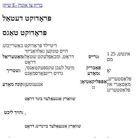
שיקן E- בריוו צו אונדז
פּראָדוקט דעטאַל
פּראָדוקט טאַגס
דיטיילד פּראָדוקט באַשרייַבונג
הייס טונקען גאַלוואַנייזד
1 אינטש, 25
גרייס:
דראָט, ומבאַפלעקט שטאָל
מאַטעריאַל:
מם
דראָט
פאַבריק
מיטל לעבן עקספּעקטאַנסי,
יאָ
שטריך:
מאַדע:
גרויס ריינפאָרסמאַנט
פּלאַסטערינג,
אַפּפּליקאַטיאָן
מאַסאָנרי און
אנגענומען
קונה מאַדע:
::
פּלאַסטערינג
שוואַרץ אַננעאַלעד בונד דראָט
הויך ליכט:
,
שוואַרץ אַננעאַלעד ביינדינג דראָט