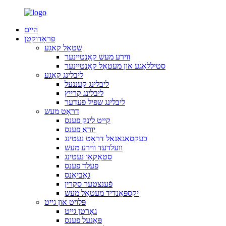
היים
פּראָדוקטן
שטאָל קאַגע
ווירע מעש קאַנטיינער
סטיללאַגע און מעטאַל קאַנטיינער
ליבלינג קאַגע
ליבלינג קעננעל
ליבלינג קרייץ
ליבלינג שפּיל פעדער
דראָט מעש
קייט לינק פענס
יוראַ פענס
כעקסאַגאַנאַל דראָט נעטינג
וועלדעד ווירע מעש
סטאַקאָו נעטינג
פעלד פענס
גאַביאָנס
פֿענצטער סקרין
יקספּאַנדיד מעטאַל מעש
פּלויט און גייט
גאָרטן גייט
פּאַנעל פענס