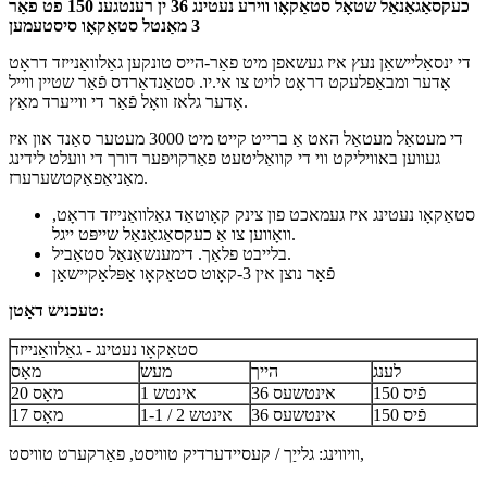
כעקסאַגאַנאַל שטאָל סטאַקאָו ווירע נעטינג 36 ין רענטגענ 150 פט פֿאַר
3 מאַנטל סטאַקאָו סיסטעמען
די ינסאַליישאַן נעץ איז געשאפן מיט פאַר-הייס טונקען גאַלוואַנייזד דראָט
אָדער ומבאַפלעקט דראָט לויט צו אי.יו. סטאַנדאַרדס פֿאַר שטיין ווייל
אָדער גלאז וואָל פֿאַר די ווייערד מאַץ.
די מעטאַל מעטאַל האט אַ ברייט קייט מיט 3000 מעטער סאַנד און איז
געווען באוויליקט ווי די קוואַליטעט פאַרקויפער דורך די וועלט לידינג
מאַניאַפאַקטשערערז.
סטאַקאָו נעטינג איז געמאכט פון צינק קאָוטאַד גאַלוואַנייזד דראָט,
וואָווען צו אַ כעקסאַגאַנאַל שייפּט ייגל.
בלייבט פלאַך. דימענשאַנאַל סטאַביל.
פֿאַר נוצן אין 3-קאָוט סטאַקאָו אַפּלאַקיישאַן
טעכניש דאַטן:
סטאַקאָו נעטינג - גאַלוואַנייזד
לענג
הייך
מעש
מאָס
150 פֿיס
36 אינטשעס
1 אינטש
20 מאָס
150 פֿיס
36 אינטשעס
1-1 / 2 אינטש
17 מאָס
וויווינג: גלייַך / קעסיידערדיק טוויסט, פאַרקערט טוויסט,