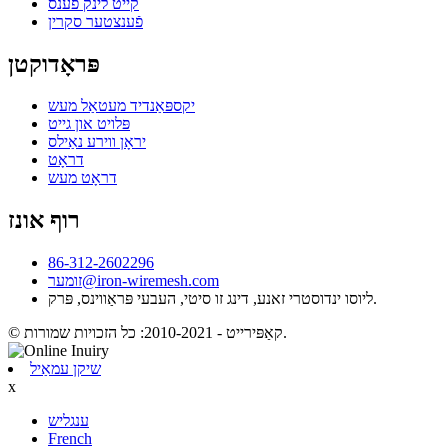
קייט לינק פענס
פֿענצטער סקרין
פּראָדוקטן
יקספּאַנדיד מעטאַל מעש
פּלויט און גייט
יראָן ווירע נאַילס
דראָט
דראָט מעש
רוף אונז
86-312-2602296
זומער@iron-wiremesh.com
ליוסו ינדוסטרי זאנע, דינג זו סיטי, העבעי פּראַווינס, פּרק.
© קאַפּירייט - 2010-2021: כל הזכויות שמורות.
שיקן עמאַיל
x
ענגליש
French