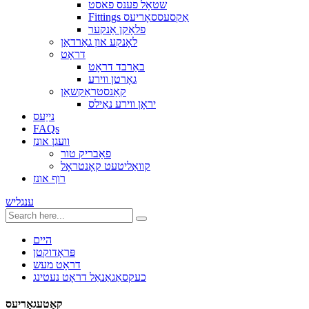
שטאָל פענס פאסט
Fittings אַקסעססאָריעס
פלאָקן אַנקער
לאָנקע און גאַרדאַן
דראָט
באַרבד דראָט
גאָרטן ווירע
קאַנסטראַקשאַן
יראָן ווירע נאַילס
נייַעס
FAQs
וועגן אונז
פאַבריק טור
קוואַליטעט קאָנטראָל
רוף אונז
ענגליש
היים
פּראָדוקטן
דראָט מעש
כעקסאַגאַנאַל דראָט נעטינג
קאַטעגאָריעס