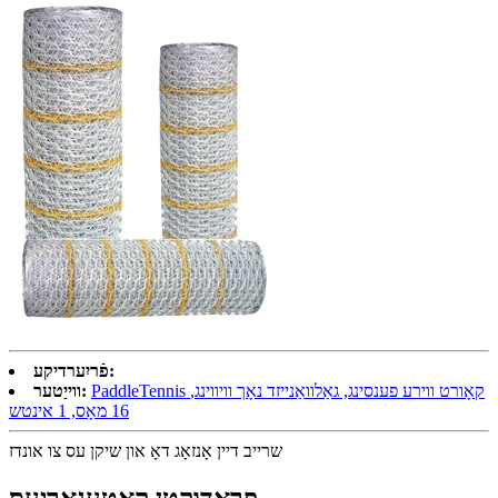
פֿריִערדיקע:
PaddleTennis קאָורט ווירע פענסינג, גאַלוואַנייזד נאָך וויווינג,
ווייַטער:
16 מאָס, 1 אינטש
שרייב דיין אָנזאָג דאָ און שיקן עס צו אונדז