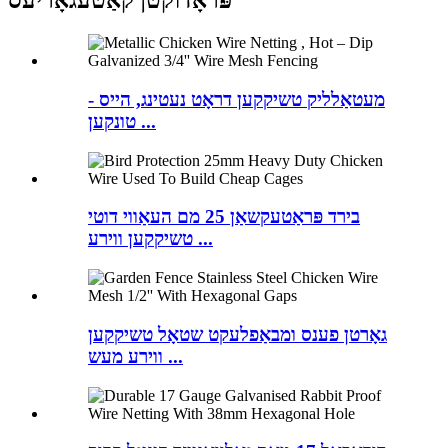
פּראָדוקטן קאַטעגאָריעס
מעטאַלליק טשיקקען דראָט נעטינג, הייס -
טונקען ...
בירד פּראַטעקשאַן 25 מם העאַווי דוטי
טשיקקען ווירע ...
גאָרטן פענס ומבאַפלעקט שטאָל טשיקקען
ווירע מעש ...