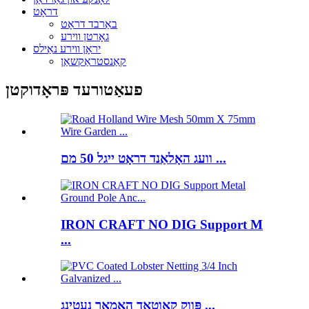
דראָט
באַרבד דראָט
גאָרטן ווירע
יראָן ווירע נאַילס
קאַנסטראַקשאַן
פעאַטורעד פּראָדוקטן
וועג האָלאַנד דראָט ייגל 50 מם ...
IRON CRAFT NO DIG Support M
...
פּווק קאָוטאַד האָמאַר נעטינג ...