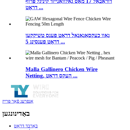
דוראַבאַל 17 מאָס גאַלוואַנייזד קיניגל פּרוף
דראָט ...
גאַוו כעקסאַגאַנאַל דראָט פענס טשיקקען
דראָט פענסינג 5 ...
Malla Gallinero Chicken Wire
Netting, העקס דראָט ...
אָנפרעג פֿאַר פּרייז
באַדינונגען
באַרבד דראָט