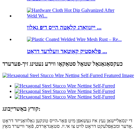
ייַזנוואַרג קלאָטה הייס דיפּ גאַלוו ...
פּלאַסטיק קאָוטאַד וועלדעד דראָט ...
כעקסאַגאַנאַל שטאָל סטאַקאָו ווירע נעטינג זיך-פערערד
קורץ באַשרייַבונג:
די ינסאַליישאַן נעץ איז געשאפן מיט פאַר-הייס טונקען גאַלוואַנייזד דראָט
אָדער ומבאַפלעקט דראָט לויט צו אי.יו. סטאַנדאַרדס, פֿאַר ווייערד מאַץ.