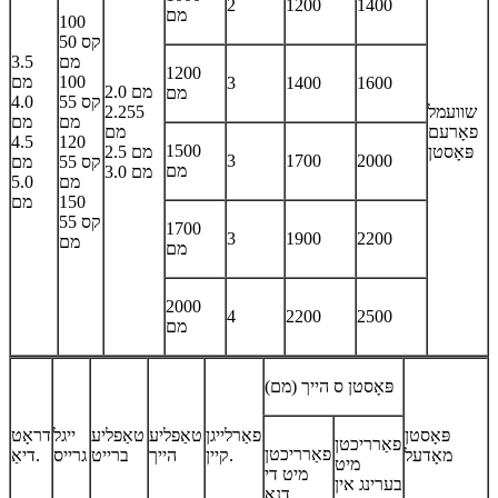
2
1200
1400
מם
100
קס 50
מם
3.5
1200
100
מם
3
1400
1600
2.0 מם
מם
קס 55
4.0
שוועמל
2.255
מם
מם
פאָרעם
מם
4.5
120
1500
פּאָסטן
2.5 מם
3
1700
2000
קס 55
מם
מם
3.0 מם
מם
5.0
150
מם
קס 55
1700
3
1900
2200
מם
מם
2000
4
2200
2500
מם
פּאָסטן ס הייך (מם)
פּאָסטן
פאַרלייגן
טאַפליע
טאַפליע
ייגל
דראָט
פאַרריכטן
פאַרריכטן
מאָדעל
קיין.
הייך
ברייט
גרייס
דיאַ.
מיט
מיט די
בערינג אין
דנאָ