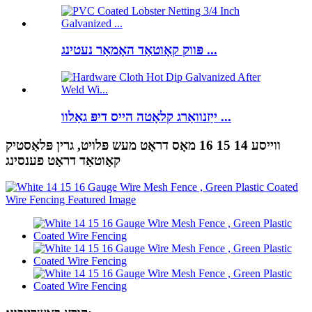
פּווק קאָוטאַד האָמאַר נעטינג ...
ייַזנוואַרג קלאָטה הייס דיפּ גאַלוו ...
ווייסע 14 15 16 מאָס דראָט מעש פּלויט, גרין פּלאַסטיק
קאָוטאַד דראָט פענסינג