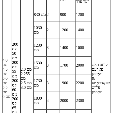
דער ערד
1200
900
2
830 מם
1030
2
1200
1400
מם
200
1230
3
1400
1600
קס
מם
50
מם
4.0
200
1530
קוואדראט
מם
3
1700
2000
קס
מם
פאָרעם
2.0 מם
4.5
55
פּאָסטן
2.255
מם
מם
&
מם
5.0
200
1730
קוואַדראַטע
2200
1900
3
2.5 מם
מם
מם
קס
פּלויט
3.0 מם
5.5
60
פּאָסטן
מם
מם
6 מם
1830
200
4
2000
2300
מם
קס
65
מם