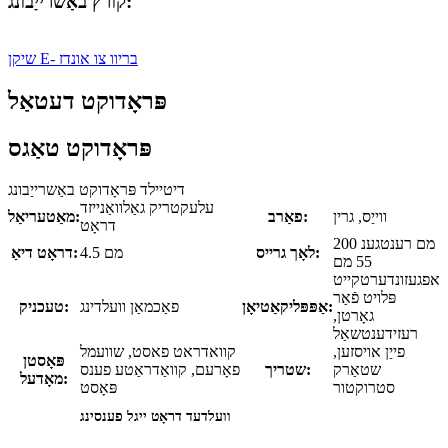
קורץ באַשרייַבונג:
שיקן E- בריוו צו אונדז
פּראָדוקט דעטאַל
פּראָדוקט טאַגס
דיטיילד פּראָדוקט באַשרייַבונג
עלעקטריק גאַלוואַנייזד
ווייַס, גרין
פאַרב:
מאַטעריאַל:
דראָט
200 מם רענטגענ
לאָך גרייס:
4.5 מם
דראָט דיאַ:
55 מם
אפגעזונדערטקייט
פּלויט פֿאַר
אַפּפּליקאַטיאָן:
פאַכמאַן וועלדינג
טעכניק:
גאָרטן,
רעזידענטשאַל
פייַן אויסזען,
קוואדראט פאסט, שוועמל
פּאָסטן
שטאַרק
שטריך:
פאָרעם, קוואַדראַטע פענס
מאָדעל:
סטרוקטור
פּאָסט
וועלדעד דראָט ייגל פענסינג