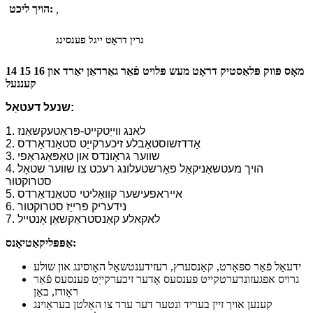
הויך ליכט:
,
גרין דראָט ייגל פענסינג
14 15 16 מאָס פּווק פּלאַסטיק דראָט מעש פּלויט פֿאַר גאַרדאַן יאַרד און
קעננעל
שנעל דעטאַל:
1. לאנג ווייַטקייט-פּראַטעקשאַנז
2. אַדדזשוסטאַבלע זיכערקייַט סטאַנדאַרדס
3. שווער גראָונדס און טאַפּאַגראַפי
4. הויך מעטשאַניקאַל פאָרשטעלונג רעכט צו שווער שטאָל
סטרוקטור
5. אייראפעישער קוואַליטי סטאַנדאַרדס
6. נידעריק פּרייַז סטרוקטור
7. לאקאלע קאַנסטראַקשאַן אָנטייל
אַפּפּליקאַטיאָנס:
ידעאַל פֿאַר ספּאָרט, קאַנסערץ, רעזידענטשאַל האָוסינג און שולע
גרויס אפגעזונדערטקייט פענסעס אָדער זיכערקייַט פענסעס פֿאַר
ראָודז, באַן
קענען אויך זיין בעריד ונטער דער ערד צו האַלטן בעראָוינג