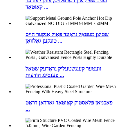
זעמל שפּיץ און דנאָ פּלויט, פּווק / פּודער
קאָוטאַד ...
שטיצן מעטאַל גראָונד פּאָול אַנקער הייס
טונקען גאַלוואַן ...
וועטער קעגנשטעליק גראָדעק שטאָל
פענסינג הודעות ...
פאַכמאַן פּלאַסטיק קאָוטאַד גאַרדאַן דראָט
...