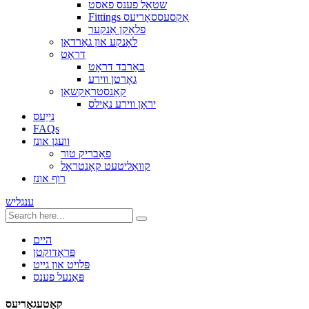
שטאָל פענס פאסט
Fittings אַקסעססאָריעס
פלאָקן אַנקער
לאָנקע און גאַרדאַן
דראָט
באַרבד דראָט
גאָרטן ווירע
קאַנסטראַקשאַן
יראָן ווירע נאַילס
נייַעס
FAQs
וועגן אונז
פאַבריק טור
קוואַליטעט קאָנטראָל
רוף אונז
ענגליש
היים
פּראָדוקטן
פּלויט און גייט
פּאַנעל פענס
קאַטעגאָריעס