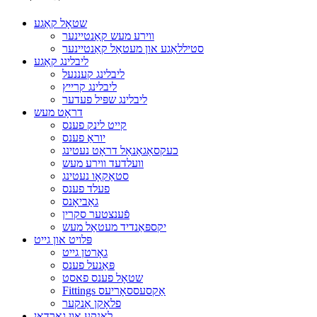
שטאָל קאַגע
ווירע מעש קאַנטיינער
סטיללאַגע און מעטאַל קאַנטיינער
ליבלינג קאַגע
ליבלינג קעננעל
ליבלינג קרייץ
ליבלינג שפּיל פעדער
דראָט מעש
קייט לינק פענס
יוראַ פענס
כעקסאַגאַנאַל דראָט נעטינג
וועלדעד ווירע מעש
סטאַקאָו נעטינג
פעלד פענס
גאַביאָנס
פֿענצטער סקרין
יקספּאַנדיד מעטאַל מעש
פּלויט און גייט
גאָרטן גייט
פּאַנעל פענס
שטאָל פענס פאסט
Fittings אַקסעססאָריעס
פלאָקן אַנקער
לאָנקע און גאַרדאַן