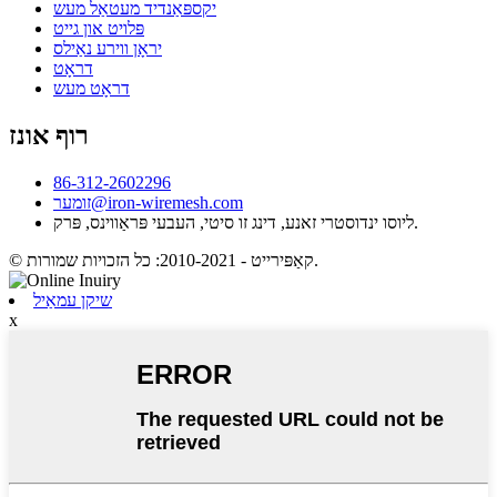
יקספּאַנדיד מעטאַל מעש
פּלויט און גייט
יראָן ווירע נאַילס
דראָט
דראָט מעש
רוף אונז
86-312-2602296
זומער@iron-wiremesh.com
ליוסו ינדוסטרי זאנע, דינג זו סיטי, העבעי פּראַווינס, פּרק.
© קאַפּירייט - 2010-2021: כל הזכויות שמורות.
שיקן עמאַיל
x