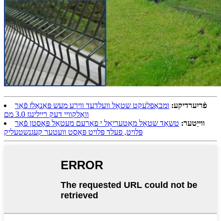
פֿריִערדיקע:
ומבאַפלעקט שטאָל וועלדעד ווירע מעש פּאַנאַלז פֿאַר
וואַלקוויי דעק ריילינגז 3.0 מם
ווייַטער:
טשאַד שטאָל מאַטעריאַל י פאָרעם מעטאַל פּאָסטן פֿאַר
פּלויט, פעלד פּלויט פּאָסט וועטער קעגנשטעליק