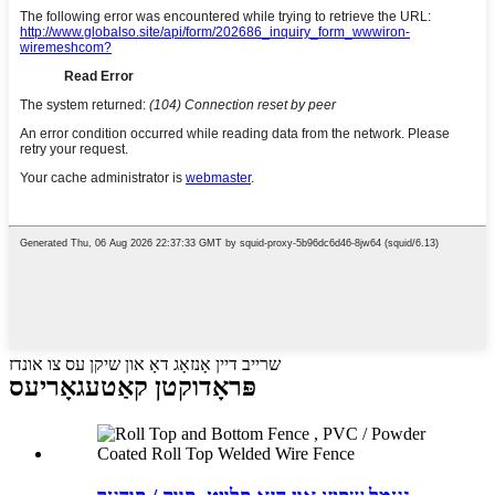
שרייב דיין אָנזאָג דאָ און שיקן עס צו אונדז
פּראָדוקטן קאַטעגאָריעס