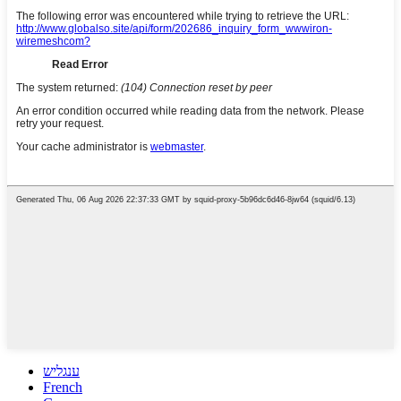
ענגליש
French