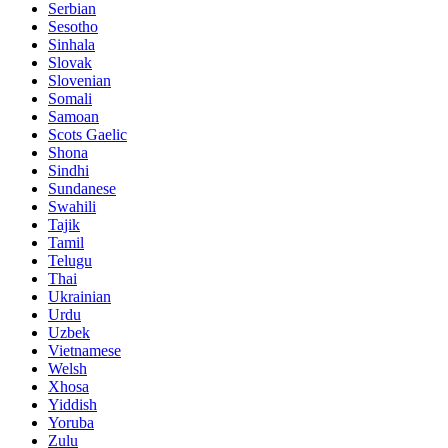
Serbian
Sesotho
Sinhala
Slovak
Slovenian
Somali
Samoan
Scots Gaelic
Shona
Sindhi
Sundanese
Swahili
Tajik
Tamil
Telugu
Thai
Ukrainian
Urdu
Uzbek
Vietnamese
Welsh
Xhosa
Yiddish
Yoruba
Zulu