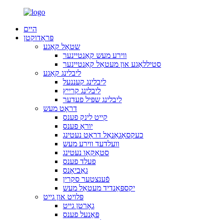
היים
פּראָדוקטן
שטאָל קאַגע
ווירע מעש קאַנטיינער
סטיללאַגע און מעטאַל קאַנטיינער
ליבלינג קאַגע
ליבלינג קעננעל
ליבלינג קרייץ
ליבלינג שפּיל פעדער
דראָט מעש
קייט לינק פענס
יוראַ פענס
כעקסאַגאַנאַל דראָט נעטינג
וועלדעד ווירע מעש
סטאַקאָו נעטינג
פעלד פענס
גאַביאָנס
פֿענצטער סקרין
יקספּאַנדיד מעטאַל מעש
פּלויט און גייט
גאָרטן גייט
פּאַנעל פענס