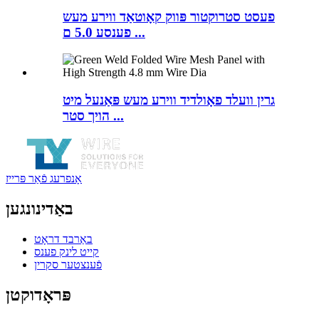
פעסט סטרוקטור פּווק קאָוטאַד ווירע מעש
פענסע 5.0 ם ...
גרין וועלד פאָולדיד ווירע מעש פּאַנעל מיט
הויך סטר ...
אָנפרעג פֿאַר פּרייז
באַדינונגען
באַרבד דראָט
קייט לינק פענס
פֿענצטער סקרין
פּראָדוקטן