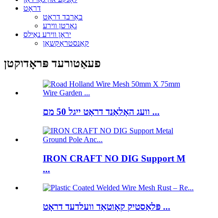
דראָט
באַרבד דראָט
גאָרטן ווירע
יראָן ווירע נאַילס
קאַנסטראַקשאַן
פעאַטורעד פּראָדוקטן
וועג האָלאַנד דראָט ייגל 50 מם ...
IRON CRAFT NO DIG Support M
...
פּלאַסטיק קאָוטאַד וועלדעד דראָט ...